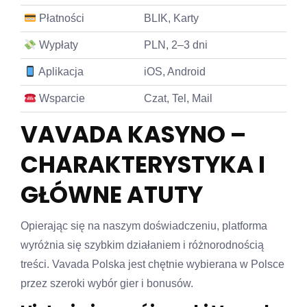
Płatności
BLIK, Karty
Wypłaty
PLN, 2–3 dni
Aplikacja
iOS, Android
Wsparcie
Czat, Tel, Mail
VAVADA KASYNO –
CHARAKTERYSTYKA I
GŁÓWNE ATUTY
Opierając się na naszym doświadczeniu, platforma
wyróżnia się szybkim działaniem i różnorodnością
treści. Vavada Polska jest chętnie wybierana w Polsce
przez szeroki wybór gier i bonusów.