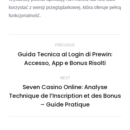
korzystać z wersji przeglądarkowej, która oferuje pełną
funkcjonalność.
POST
PREVIOUS
NAVIGATION
Guida Tecnica al Login di Prewin:
Previous
Accesso, App e Bonus Risolti
post:
NEXT
Seven Casino Online: Analyse
Technique de l’Inscription et des Bonus
Next
– Guide Pratique
post: