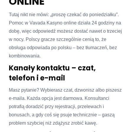
ONLINE
Tutaj nikt nie mówi: „proszę czekać do poniedziałku”.
Pomoc w Vavada Kasyno online działa 24 godziny na
dobę, więc odpowiedź możesz dostać nawet o trzeciej
w nocy. Polscy gracze szczególnie cenią to, że
obsługa odpowiada po polsku – bez tłumaczeń, bez
kombinowania.
Kanały kontaktu – czat,
telefon i e-mail
Masz pytanie? Wybierasz czat, dzwonisz albo piszesz
e-maila. Każda opcja jest darmowa. Konsultanci
potrafią doradzić przy rejestracji, przelewach i
bonusach, a gdy coś się psuje technicznie – gaszą
problem szybciej niż zdążysz zrobić kawę.