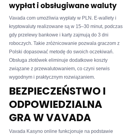
wypłat i obsługiwane waluty
Vavada com umożliwia wypłaty w PLN. E-wallety i
kryptowaluty realizowane są w 15–30 minut, podczas
gdy przelewy bankowe i karty zajmują do 3 dni
roboczych. Takie zróżnicowanie pozwala graczom z
Polski dopasować metodę do swoich oczekiwań.
Obsługa złotówek eliminuje dodatkowe koszty
związane z przewalutowaniem, co czyni serwis
wygodnym i praktycznym rozwiązaniem.
BEZPIECZEŃSTWO I
ODPOWIEDZIALNA
GRA W VAVADA
Vavada Kasyno online funkcjonuje na podstawie