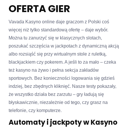
OFERTA GIER
Vavada Kasyno online daje graczom z Polski coś
więcej niż tylko standardową ofertę – daje wybór.
Można tu zanurzyć się w klasycznych slotach,
poszukać szczęścia w jackpotach z dynamiczną akcją
albo rozsiąść się przy wirtualnym stole z ruletką,
blackjackiem czy pokerem. A jeśli to za mało – czeka
też kasyno na żywo i pełna sekcja zakładów
sportowych. Bez konieczności logowania się gdzieś
indziej, bez zbędnych kliknięć. Nasze testy pokazały,
że wszystko działa bez zarzutu – gry ładują się
błyskawicznie, niezależnie od tego, czy grasz na
telefonie, czy komputerze.
Automaty i jackpoty w Kasyno