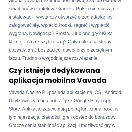
Strona Vavada bez trudu dostosowuje się do ekranów
smartfonów i tabletów. Gracze z Polski nie muszą nic
instalować – wystarczy otworzyć przeglądarkę, by
zalogować się, wpłacić środki, zagrać i wypłacić
wygraną. Nawigacja? Prosta. Ulubione gry? Kilka
kliknięć. A co z szybkością? Optymalizacja strony
pozwala grać bez zacięć, nawet przy przeciętnym
łączu. Trudno o wygodniejsze rozwiązanie.
Czy istnieje dedykowana
aplikacja mobilna Vavada
Vavada Casino PL posiada aplikacje na iOS i Android.
Użytkownicy mogą pobrać je z Google Play i App
Store. Aplikacje zapewniają pełną funkcjonalność, w
tym rejestrację, płatności, grę i dostęp do bonusów.
Gracze cenią stabilność aplikacji i możliwość gry w