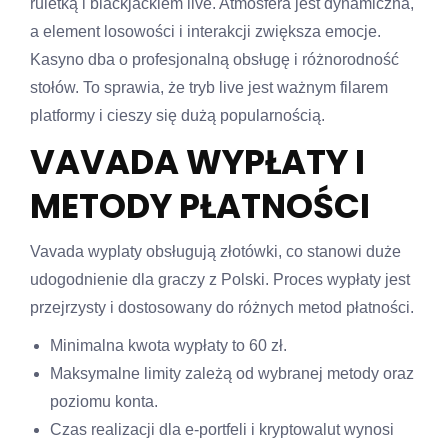
ruletką i blackjackiem live. Atmosfera jest dynamiczna,
a element losowości i interakcji zwiększa emocje.
Kasyno dba o profesjonalną obsługę i różnorodność
stołów. To sprawia, że tryb live jest ważnym filarem
platformy i cieszy się dużą popularnością.
VAVADA WYPŁATY I
METODY PŁATNOŚCI
Vavada wyplaty obsługują złotówki, co stanowi duże
udogodnienie dla graczy z Polski. Proces wypłaty jest
przejrzysty i dostosowany do różnych metod płatności.
Minimalna kwota wypłaty to 60 zł.
Maksymalne limity zależą od wybranej metody oraz
poziomu konta.
Czas realizacji dla e-portfeli i kryptowalut wynosi