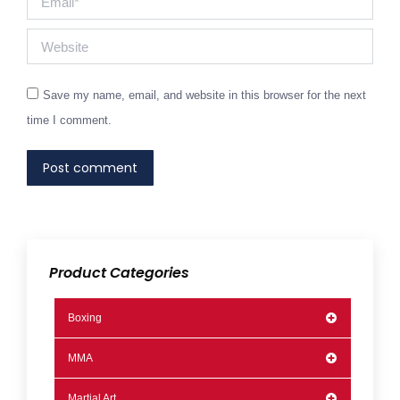
Website
Save my name, email, and website in this browser for the next
time I comment.
Post comment
Product Categories
Boxing
MMA
Martial Art