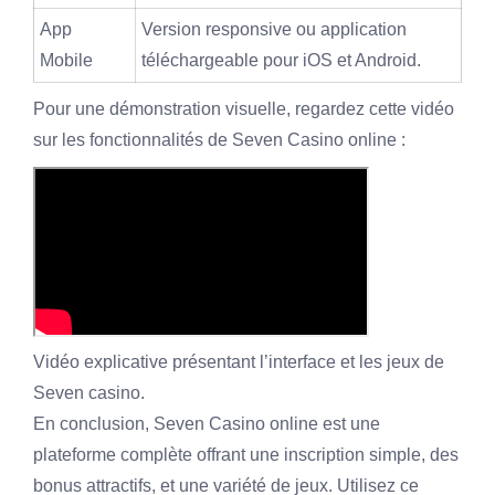
App
Version responsive ou application
Mobile
téléchargeable pour iOS et Android.
Pour une démonstration visuelle, regardez cette vidéo
sur les fonctionnalités de Seven Casino online :
Vidéo explicative présentant l’interface et les jeux de
Seven casino.
En conclusion, Seven Casino online est une
plateforme complète offrant une inscription simple, des
bonus attractifs, et une variété de jeux. Utilisez ce