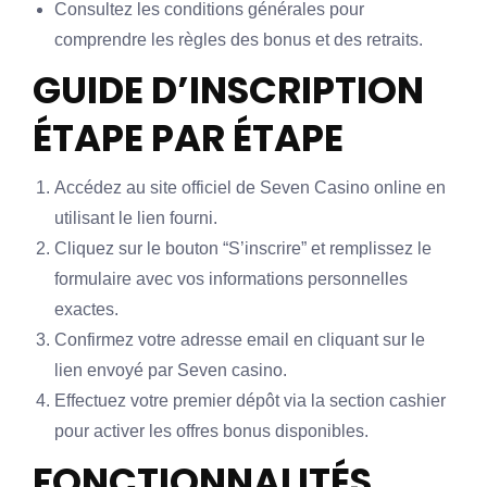
Consultez les conditions générales pour
comprendre les règles des bonus et des retraits.
GUIDE D’INSCRIPTION
ÉTAPE PAR ÉTAPE
Accédez au site officiel de Seven Casino online en
utilisant le lien fourni.
Cliquez sur le bouton “S’inscrire” et remplissez le
formulaire avec vos informations personnelles
exactes.
Confirmez votre adresse email en cliquant sur le
lien envoyé par Seven casino.
Effectuez votre premier dépôt via la section cashier
pour activer les offres bonus disponibles.
FONCTIONNALITÉS