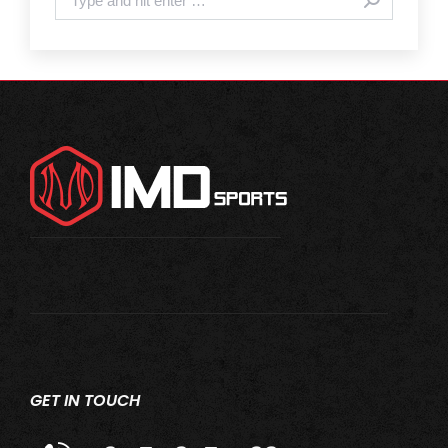
GET IN TOUCH