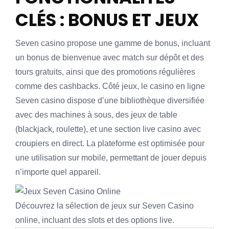
CLÉS : BONUS ET JEUX
Seven casino propose une gamme de bonus, incluant
un bonus de bienvenue avec match sur dépôt et des
tours gratuits, ainsi que des promotions régulières
comme des cashbacks. Côté jeux, le casino en ligne
Seven casino dispose d’une bibliothèque diversifiée
avec des machines à sous, des jeux de table
(blackjack, roulette), et une section live casino avec
croupiers en direct. La plateforme est optimisée pour
une utilisation sur mobile, permettant de jouer depuis
n’importe quel appareil.
Découvrez la sélection de jeux sur Seven Casino
online, incluant des slots et des options live.