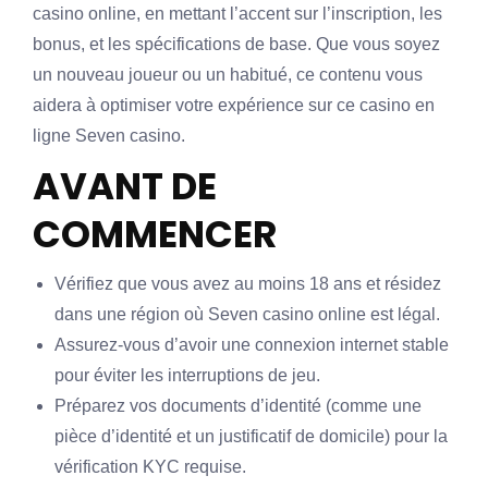
casino online, en mettant l’accent sur l’inscription, les
bonus, et les spécifications de base. Que vous soyez
un nouveau joueur ou un habitué, ce contenu vous
aidera à optimiser votre expérience sur ce casino en
ligne Seven casino.
AVANT DE
COMMENCER
Vérifiez que vous avez au moins 18 ans et résidez
dans une région où Seven casino online est légal.
Assurez-vous d’avoir une connexion internet stable
pour éviter les interruptions de jeu.
Préparez vos documents d’identité (comme une
pièce d’identité et un justificatif de domicile) pour la
vérification KYC requise.