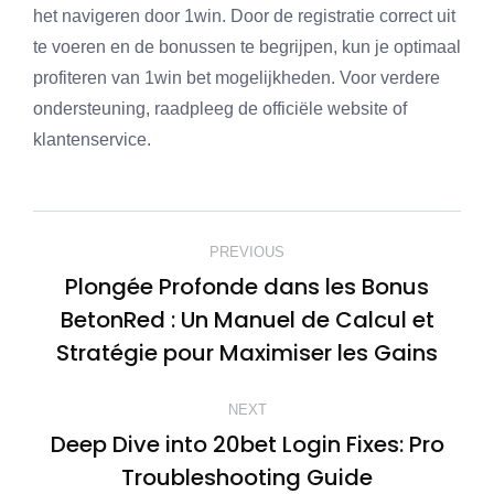
het navigeren door 1win. Door de registratie correct uit
te voeren en de bonussen te begrijpen, kun je optimaal
profiteren van 1win bet mogelijkheden. Voor verdere
ondersteuning, raadpleeg de officiële website of
klantenservice.
POST
PREVIOUS
NAVIGATION
Plongée Profonde dans les Bonus
BetonRed : Un Manuel de Calcul et
Previous
Stratégie pour Maximiser les Gains
post:
NEXT
Deep Dive into 20bet Login Fixes: Pro
Next
Troubleshooting Guide
post: