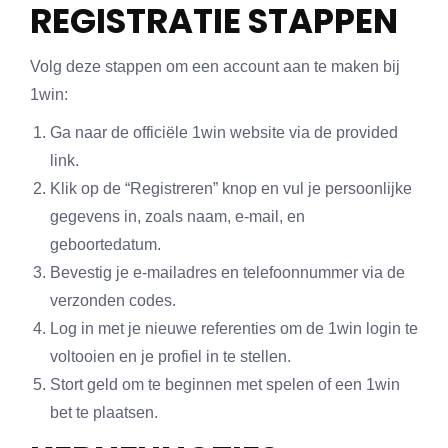
REGISTRATIE STAPPEN
Volg deze stappen om een account aan te maken bij
1win:
Ga naar de officiële 1win website via de provided
link.
Klik op de “Registreren” knop en vul je persoonlijke
gegevens in, zoals naam, e-mail, en
geboortedatum.
Bevestig je e-mailadres en telefoonnummer via de
verzonden codes.
Log in met je nieuwe referenties om de 1win login te
voltooien en je profiel in te stellen.
Stort geld om te beginnen met spelen of een 1win
bet te plaatsen.