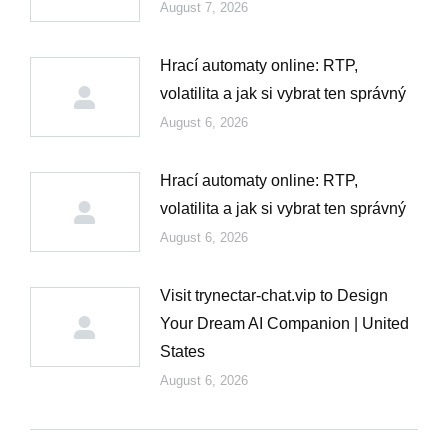
August 7, 2026
Hrací automaty online: RTP,
volatilita a jak si vybrat ten správný
August 6, 2026
Hrací automaty online: RTP,
volatilita a jak si vybrat ten správný
August 6, 2026
Visit trynectar-chat.vip to Design
Your Dream AI Companion | United
States
August 6, 2026