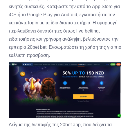
κινητές συσκευές. Κατεβάστε την από το App Store για
iOS ή το Google Play για Android, εγκαταστήστε την
και κάντε login με τα ίδια διαπιστευτήρια. Η εφαρμογή
περιλαμβάνει δυνατότητες όπως live betting,
ειδοποιήσεις και γρήγορη ανάληψη, βελτιώνοντας την
εμπειρία 20bet bet. Ενσωματώστε τη χρήση της για πιο
ευέλικτη πρόσβαση.
Δείγμα της διεπαφής της 20bet app, που δείχνει τα