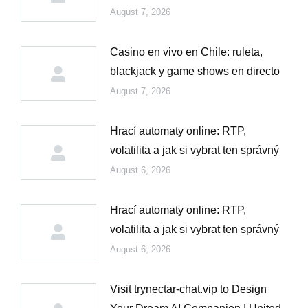
August 7, 2026
Casino en vivo en Chile: ruleta,
blackjack y game shows en directo
August 7, 2026
Hrací automaty online: RTP,
volatilita a jak si vybrat ten správný
August 6, 2026
Hrací automaty online: RTP,
volatilita a jak si vybrat ten správný
August 6, 2026
Visit trynectar-chat.vip to Design