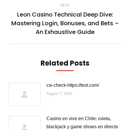
NEXT
Leon Casino Technical Deep Dive:
Mastering Login, Bonuses, and Bets –
Next
An Exhaustive Guide
post:
Related Posts
cw-check-https://test.com/
August 7, 2026
Casino en vivo en Chile: ruleta,
blackjack y game shows en directo