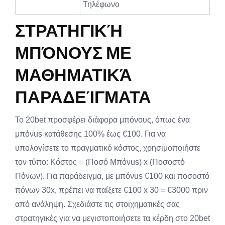
Τηλέφωνο
ΣΤΡΑΤΗΓΙΚΉ
ΜΠΌΝΟΥΣ ΜΕ
ΜΑΘΗΜΑΤΙΚΆ
ΠΑΡΑΔΕΊΓΜΑΤΑ
Το 20bet προσφέρει διάφορα μπόνους, όπως ένα
μπόνus κατάθεσης 100% έως €100. Για να
υπολογίσετε το πραγματικό κόστος, χρησιμοποιήστε
τον τύπο: Κόστος = (Ποσό Μπόνus) x (Ποσοστό
Πόνων). Για παράδειγμα, με μπόνus €100 και ποσοστό
πόνων 30x, πρέπει να παίξετε €100 x 30 = €3000 πριν
από ανάληψη. Σχεδιάστε τις στοιχηματικές σας
στρατηγικές για να μεγιστοποιήσετε τα κέρδη στο 20bet