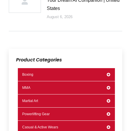
Your Dream AI Companion | United
States
August 6, 2026
Product Categories
Boxing
MMA
Martial Art
Powerlifting Gear
Casual & Active Wears