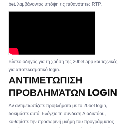
bet, λαμβάνοντας υπόψη τις πιθανότητες RTP.
Βίντεο οδηγός για τη χρήση της 20bet app και τεχνικές
για αποτελεσματικό login.
ΑΝΤΙΜΕΤΏΠΙΣΗ
ΠΡΟΒΛΗΜΆΤΩΝ LOGIN
Αν αντιμετωπίζετε προβλήματα με το 20bet login,
δοκιμάστε αυτά: Ελέγξτε τη σύνδεση Διαδικτύου,
καθαρίστε την προσωρινή μνήμη του προγράμματος