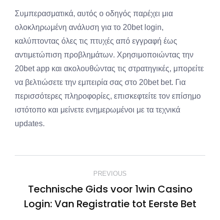
Συμπερασματικά, αυτός ο οδηγός παρέχει μια
ολοκληρωμένη ανάλυση για το 20bet login,
καλύπτοντας όλες τις πτυχές από εγγραφή έως
αντιμετώπιση προβλημάτων. Χρησιμοποιώντας την
20bet app και ακολουθώντας τις στρατηγικές, μπορείτε
να βελτιώσετε την εμπειρία σας στο 20bet bet. Για
περισσότερες πληροφορίες, επισκεφτείτε τον επίσημο
ιστότοπο και μείνετε ενημερωμένοι με τα τεχνικά
updates.
POST
PREVIOUS
NAVIGATION
Technische Gids voor 1win Casino
Previous
Login: Van Registratie tot Eerste Bet
post: