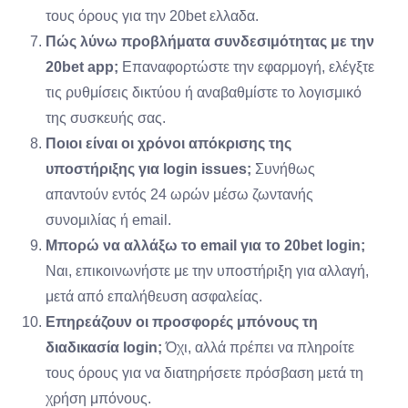
τους όρους για την 20bet ελλαδα.
Πώς λύνω προβλήματα συνδεσιμότητας με την
20bet app;
Επαναφορτώστε την εφαρμογή, ελέγξτε
τις ρυθμίσεις δικτύου ή αναβαθμίστε το λογισμικό
της συσκευής σας.
Ποιοι είναι οι χρόνοι απόκρισης της
υποστήριξης για login issues;
Συνήθως
απαντούν εντός 24 ωρών μέσω ζωντανής
συνομιλίας ή email.
Μπορώ να αλλάξω το email για το 20bet login;
Ναι, επικοινωνήστε με την υποστήριξη για αλλαγή,
μετά από επαλήθευση ασφαλείας.
Επηρεάζουν οι προσφορές μπόνους τη
διαδικασία login;
Όχι, αλλά πρέπει να πληροίτε
τους όρους για να διατηρήσετε πρόσβαση μετά τη
χρήση μπόνους.