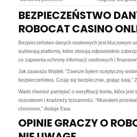
BEZPIECZEŃSTWO DA
ROBOCAT CASINO ONL
Bezpieczeństwo danych osobowych jest kluczowym aspe
wybierają platformy, które stosują odpowiednie zabez
co zapewnia ochronę informacji osobowych i finansow
Jak zauważa Wojtek: “Zawsze byłem sceptyczny wobec
bezpieczeństwa. Czuję się bezpiecznie, grając tutaj.” 
Warto również pamiętać o weryfikacji konta, która je
oszustwom i kradzieży tożsamości. “Musiałem przesłać
chronione,” dodaje Ewa.
OPINIE GRACZY O RO
NIE UWAGĘ