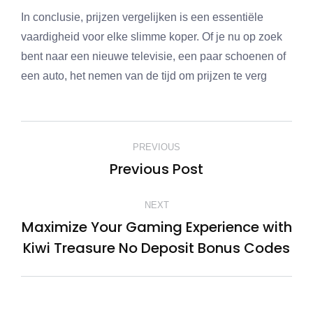
In conclusie, prijzen vergelijken is een essentiële
vaardigheid voor elke slimme koper. Of je nu op zoek
bent naar een nieuwe televisie, een paar schoenen of
een auto, het nemen van de tijd om prijzen te verg
POST
PREVIOUS
NAVIGATION
Previous Post
Previous
post:
NEXT
Maximize Your Gaming Experience with
Next
Kiwi Treasure No Deposit Bonus Codes
post: