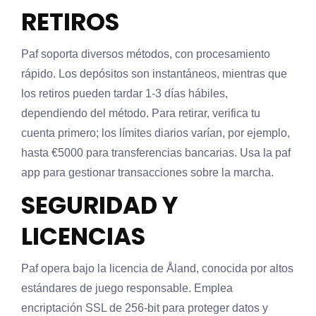
RETIROS
Paf soporta diversos métodos, con procesamiento
rápido. Los depósitos son instantáneos, mientras que
los retiros pueden tardar 1-3 días hábiles,
dependiendo del método. Para retirar, verifica tu
cuenta primero; los límites diarios varían, por ejemplo,
hasta €5000 para transferencias bancarias. Usa la paf
app para gestionar transacciones sobre la marcha.
SEGURIDAD Y
LICENCIAS
Paf opera bajo la licencia de Åland, conocida por altos
estándares de juego responsable. Emplea
encriptación SSL de 256-bit para proteger datos y