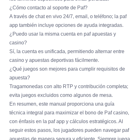
¿Cómo contacto al soporte de Paf?
A través de chat en vivo 24/7, email, o teléfono; la paf
app también incluye opciones de ayuda integradas.
¿Puedo usar la misma cuenta en paf apuestas y
casino?
Sí, la cuenta es unificada, permitiendo alternar entre
casino y apuestas deportivas fácilmente.
¿Qué juegos son mejores para cumplir requisitos de
apuesta?
Tragamonedas con alto RTP y contribución completa;
evita juegos excluidos como algunos de mesa.
En resumen, este manual proporciona una guía
técnica integral para maximizar el bono de Paf casino,
con énfasis en la paf app y cálculos estratégicos. Al
seguir estos pasos, los jugadores pueden navegar paf
apuestas de manera segura y eficiente. Siempre juega