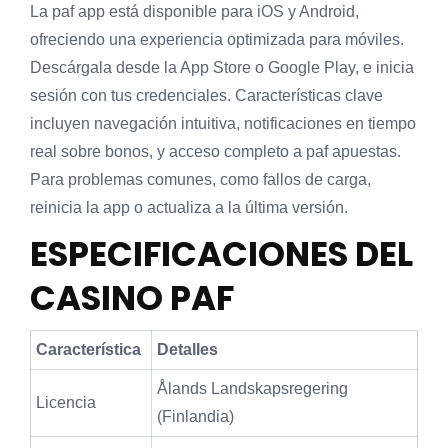
La paf app está disponible para iOS y Android,
ofreciendo una experiencia optimizada para móviles.
Descárgala desde la App Store o Google Play, e inicia
sesión con tus credenciales. Características clave
incluyen navegación intuitiva, notificaciones en tiempo
real sobre bonos, y acceso completo a paf apuestas.
Para problemas comunes, como fallos de carga,
reinicia la app o actualiza a la última versión.
ESPECIFICACIONES DEL
CASINO PAF
Característica
Detalles
Ålands Landskapsregering
Licencia
(Finlandia)