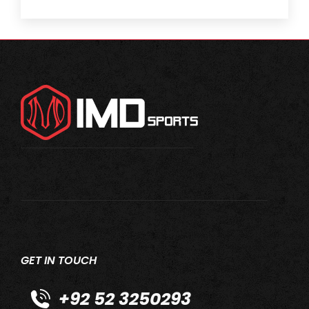
GET IN TOUCH
+92 52 3250293