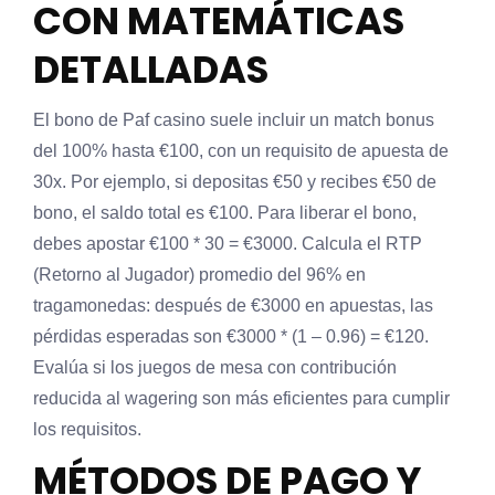
CON MATEMÁTICAS
DETALLADAS
El bono de Paf casino suele incluir un match bonus
del 100% hasta €100, con un requisito de apuesta de
30x. Por ejemplo, si depositas €50 y recibes €50 de
bono, el saldo total es €100. Para liberar el bono,
debes apostar €100 * 30 = €3000. Calcula el RTP
(Retorno al Jugador) promedio del 96% en
tragamonedas: después de €3000 en apuestas, las
pérdidas esperadas son €3000 * (1 – 0.96) = €120.
Evalúa si los juegos de mesa con contribución
reducida al wagering son más eficientes para cumplir
los requisitos.
MÉTODOS DE PAGO Y