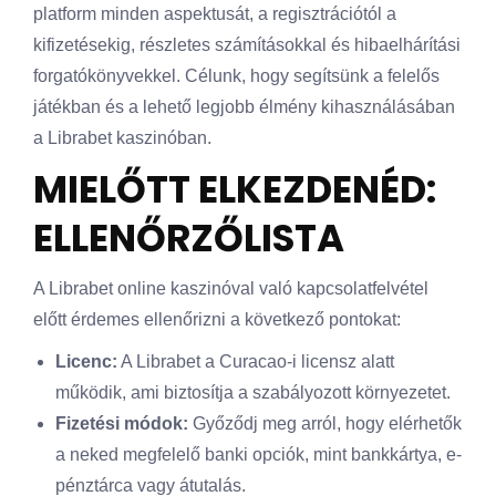
platform minden aspektusát, a regisztrációtól a
kifizetésekig, részletes számításokkal és hibaelhárítási
forgatókönyvekkel. Célunk, hogy segítsünk a felelős
játékban és a lehető legjobb élmény kihasználásában
a Librabet kaszinóban.
MIELŐTT ELKEZDENÉD:
ELLENŐRZŐLISTA
A Librabet online kaszinóval való kapcsolatfelvétel
előtt érdemes ellenőrizni a következő pontokat:
Licenc:
A Librabet a Curacao-i licensz alatt
működik, ami biztosítja a szabályozott környezetet.
Fizetési módok:
Győződj meg arról, hogy elérhetők
a neked megfelelő banki opciók, mint bankkártya, e-
pénztárca vagy átutalás.