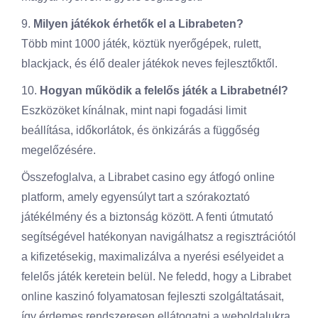
9.
Milyen játékok érhetők el a Librabeten?
Több mint 1000 játék, köztük nyerőgépek, rulett,
blackjack, és élő dealer játékok neves fejlesztőktől.
10.
Hogyan működik a felelős játék a Librabetnél?
Eszközöket kínálnak, mint napi fogadási limit
beállítása, időkorlátok, és önkizárás a függőség
megelőzésére.
Összefoglalva, a Librabet casino egy átfogó online
platform, amely egyensúlyt tart a szórakoztató
játékélmény és a biztonság között. A fenti útmutató
segítségével hatékonyan navigálhatsz a regisztrációtól
a kifizetésekig, maximalizálva a nyerési esélyeidet a
felelős játék keretein belül. Ne feledd, hogy a Librabet
online kaszinó folyamatosan fejleszti szolgáltatásait,
így érdemes rendszeresen ellátogatni a weboldalukra