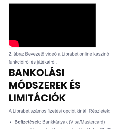
2. ábra: Bevezető videó a Librabet online kaszinó
funkcióiról és játékairól.
BANKOLÁSI
MÓDSZEREK ÉS
LIMITÁCIÓK
A Librabet számos fizetési opciót kínál. Részletek:
Befizetések:
Bankkártyák (Visa/Mastercard)