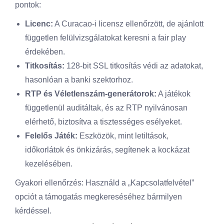
pontok:
Licenc:
A Curacao-i licensz ellenőrzött, de ajánlott
független felülvizsgálatokat keresni a fair play
érdekében.
Titkosítás:
128-bit SSL titkosítás védi az adatokat,
hasonlóan a banki szektorhoz.
RTP és Véletlenszám-generátorok:
A játékok
függetlenül auditáltak, és az RTP nyilvánosan
elérhető, biztosítva a tisztességes esélyeket.
Felelős Játék:
Eszközök, mint letiltások,
időkorlátok és önkizárás, segítenek a kockázat
kezelésében.
Gyakori ellenőrzés: Használd a „Kapcsolatfelvétel”
opciót a támogatás megkereséséhez bármilyen
kérdéssel.