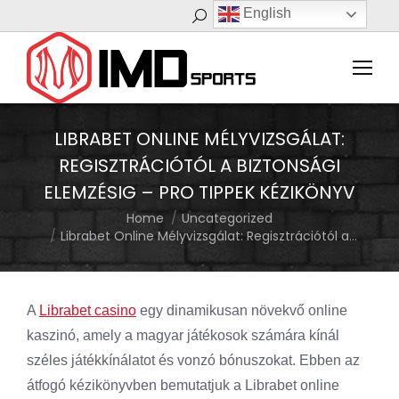
English
Search:
LIBRABET ONLINE MÉLYVIZSGÁLAT:
REGISZTRÁCIÓTÓL A BIZTONSÁGI
ELEMZÉSIG – PRO TIPPEK KÉZIKÖNYV
Home
Uncategorized
You are here:
Librabet Online Mélyvizsgálat: Regisztrációtól a…
A
Librabet casino
egy dinamikusan növekvő online
kaszinó, amely a magyar játékosok számára kínál
széles játékkínálatot és vonzó bónuszokat. Ebben az
átfogó kézikönyvben bemutatjuk a Librabet online