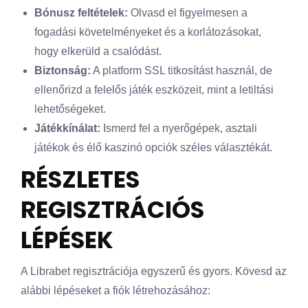
Bónusz feltételek:
Olvasd el figyelmesen a
fogadási követelményeket és a korlátozásokat,
hogy elkerüld a csalódást.
Biztonság:
A platform SSL titkosítást használ, de
ellenőrizd a felelős játék eszközeit, mint a letiltási
lehetőségeket.
Játékkínálat:
Ismerd fel a nyerőgépek, asztali
játékok és élő kaszinó opciók széles választékát.
RÉSZLETES
REGISZTRÁCIÓS
LÉPÉSEK
A Librabet regisztrációja egyszerű és gyors. Kövesd az
alábbi lépéseket a fiók létrehozásához: