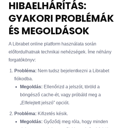
HIBAELHÁRÍTÁS:
GYAKORI PROBLÉMÁK
ÉS MEGOLDÁSOK
A Librabet online platform használata során
előfordulhatnak technikai nehézségek. Íme néhány
forgatókönyv:
Probléma:
Nem tudsz bejelentkezni a Librabet
fiókodba.
Megoldás:
Ellenőrizd a jelszót, töröld a
böngésző cache-ét, vagy próbáld meg a
„Elfelejtett jelszó” opciót.
Probléma:
Kifizetés késik.
Megoldás:
Győződj meg róla, hogy minden