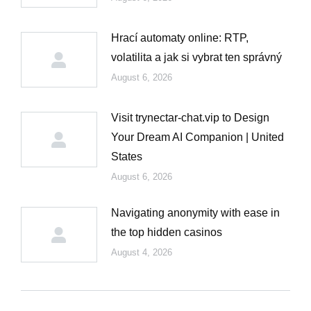
Hrací automaty online: RTP,
volatilita a jak si vybrat ten správný
August 6, 2026
Visit trynectar-chat.vip to Design
Your Dream AI Companion | United
States
August 6, 2026
Navigating anonymity with ease in
the top hidden casinos
August 4, 2026