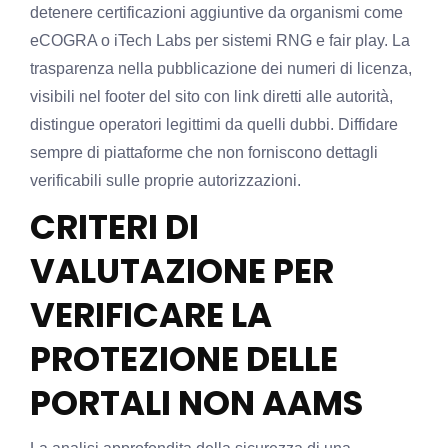
detenere certificazioni aggiuntive da organismi come
eCOGRA o iTech Labs per sistemi RNG e fair play. La
trasparenza nella pubblicazione dei numeri di licenza,
visibili nel footer del sito con link diretti alle autorità,
distingue operatori legittimi da quelli dubbi. Diffidare
sempre di piattaforme che non forniscono dettagli
verificabili sulle proprie autorizzazioni.
CRITERI DI
VALUTAZIONE PER
VERIFICARE LA
PROTEZIONE DELLE
PORTALI NON AAMS