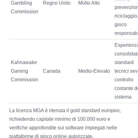
Gambling
Regno Unito
Molto Alto
prevenzio
Commission
riciclaggio
gioco
responsab
Esperienz
consolidat
Kahnawake
standard
Gaming
Canada
Medio-Elevato
tecnici sev
Commission
controllo
costante d
sistema
La licenza MGA è ritenuta il gold standard europeo,
richiedendo capitale minimo di 100.000 euro e
verifiche approfondite sui software impiegati nelle
piattaforme di gioco online autorizzate.