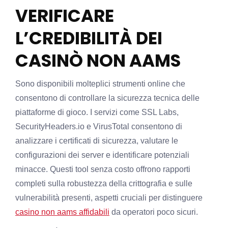
VERIFICARE
L’CREDIBILITÀ DEI
CASINÒ NON AAMS
Sono disponibili molteplici strumenti online che
consentono di controllare la sicurezza tecnica delle
piattaforme di gioco. I servizi come SSL Labs,
SecurityHeaders.io e VirusTotal consentono di
analizzare i certificati di sicurezza, valutare le
configurazioni dei server e identificare potenziali
minacce. Questi tool senza costo offrono rapporti
completi sulla robustezza della crittografia e sulle
vulnerabilità presenti, aspetti cruciali per distinguere
casino non aams affidabili
da operatori poco sicuri.