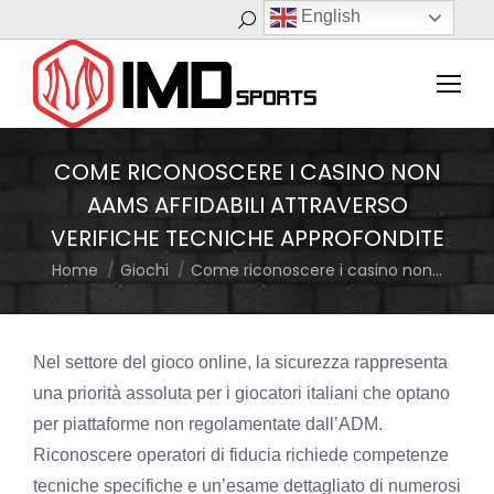
English
Search:
COME RICONOSCERE I CASINO NON
AAMS AFFIDABILI ATTRAVERSO
VERIFICHE TECNICHE APPROFONDITE
Home
Giochi
Come riconoscere i casino non…
You are here:
Nel settore del gioco online, la sicurezza rappresenta
una priorità assoluta per i giocatori italiani che optano
per piattaforme non regolamentate dall’ADM.
Riconoscere operatori di fiducia richiede competenze
tecniche specifiche e un’esame dettagliato di numerosi