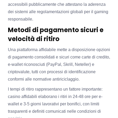
accessibili pubblicamente che attestano la aderenza
dei sistemi alle regolamentazioni globali per il gaming
responsabile.
Metodi di pagamento sicuri e
velocità di ritiro
Una piattaforma affidabile mette a disposizione opzioni
di pagamento consolidati e sicuri come carte di credito,
e-wallet riconosciuti (PayPal, Skrill, Neteller) e
criptovalute, tutti con processi di identificazione
conformi alle normative antiriciclaggio.
I tempi di ritiro rappresentano un fattore importante:
casino affidabili elaborano i ritiri in 24-48 ore per e-
wallet e 3-5 giorni lavorativi per bonifici, con limiti
trasparenti e definiti comunicati nelle condizioni di