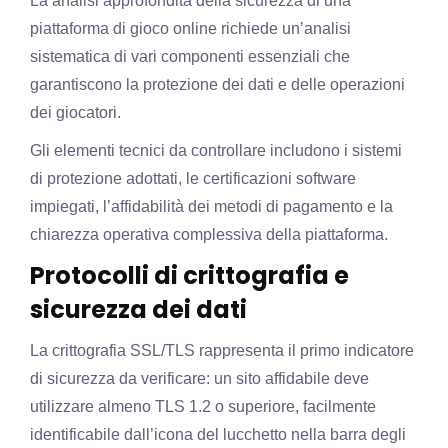
La analisi approfondita della sicurezza di una
piattaforma di gioco online richiede un’analisi
sistematica di vari componenti essenziali che
garantiscono la protezione dei dati e delle operazioni
dei giocatori.
Gli elementi tecnici da controllare includono i sistemi
di protezione adottati, le certificazioni software
impiegati, l’affidabilità dei metodi di pagamento e la
chiarezza operativa complessiva della piattaforma.
Protocolli di crittografia e
sicurezza dei dati
La crittografia SSL/TLS rappresenta il primo indicatore
di sicurezza da verificare: un sito affidabile deve
utilizzare almeno TLS 1.2 o superiore, facilmente
identificabile dall’icona del lucchetto nella barra degli