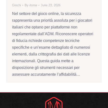
Giochi
By
itsme
June 23, 2026
Nel settore del gioco online, la sicurezza
rappresenta una priorità assoluta per i giocatori
italiani che optano per piattaforme non
regolamentate dall’ADM. Riconoscere operatori
di fiducia richiede competenze tecniche
specifiche e un’esame dettagliato di numerosi
elementi, dalla crittografia dei dati alle licenze
internazionali. Questa guida mette a
disposizione gli strumenti necessari per
assessare accuratamente l’affidabilità…