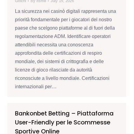
Giochi
By
itsme
July 15, 2026
La sicurezza nei casinò digitali rappresenta una
priorità fondamentale per i giocatori del nostro
paese che scelgono piattaforme al di fuori della
regolamentazione ADM. Identificare operatori
attendibili necessita una conoscenza
approfondita delle certificazioni di respiro
mondiale, dei sistemi di crittografia e delle
licenze di gioco rilasciate da autorità
riconosciute a livello mondiale. Certificazioni
internazionali per…
Bankonbet Betting – Piattaforma
User-Friendly per le Scommesse
Sportive Online