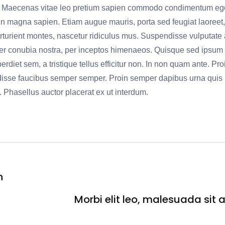
lit. Maecenas vitae leo pretium sapien commodo condimentum ege
in magna sapien. Etiam augue mauris, porta sed feugiat laoreet,
turient montes, nascetur ridiculus mus. Suspendisse vulputate 
t per conubia nostra, per inceptos himenaeos. Quisque sed ipsum
rdiet sem, a tristique tellus efficitur non. In non quam ante. Pro
disse faucibus semper semper. Proin semper dapibus urna quis
 Phasellus auctor placerat ex ut interdum.
n
Morbi elit leo, malesuada sit
Next
post: