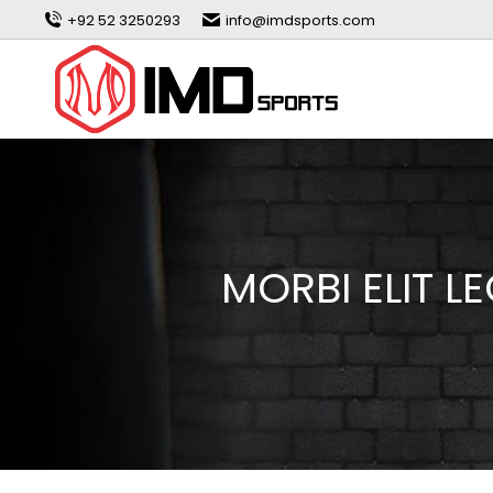
+92 52 3250293
info@imdsports.com
MORBI ELIT L