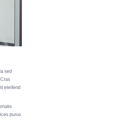
ida sed
 Cras
t eleifend
nenatis
rices purus