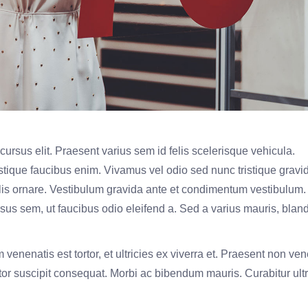
ursus elit. Praesent varius sem id felis scelerisque vehicula.
tristique faucibus enim. Vivamus vel odio sed nunc tristique grav
llis ornare. Vestibulum gravida ante et condimentum vestibulum.
s sem, ut faucibus odio eleifend a. Sed a varius mauris, blandi
m venenatis est tortor, et ultricies ex viverra et. Praesent non ve
uctor suscipit consequat. Morbi ac bibendum mauris. Curabitur ult