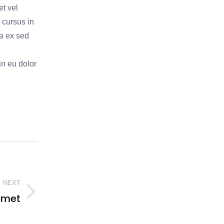
t vel
 cursus in
a ex sed
in eu dolor
NEXT
 amet