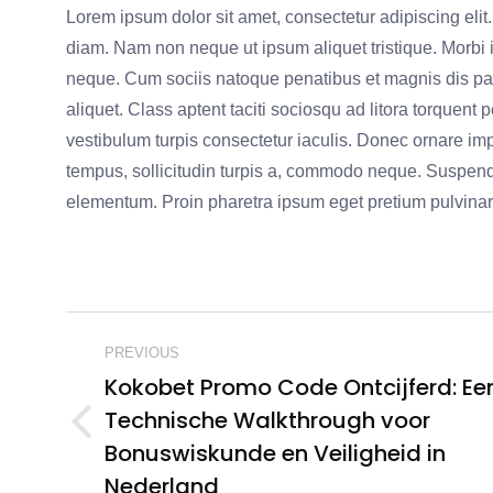
Lorem ipsum dolor sit amet, consectetur adipiscing e
diam. Nam non neque ut ipsum aliquet tristique. Morbi 
neque. Cum sociis natoque penatibus et magnis dis par
aliquet. Class aptent taciti sociosqu ad litora torquen
vestibulum turpis consectetur iaculis. Donec ornare impe
tempus, sollicitudin turpis a, commodo neque. Suspen
elementum. Proin pharetra ipsum eget pretium pulvinar.
POST
PREVIOUS
NAVIGATION
Kokobet Promo Code Ontcijferd: Ee
Technische Walkthrough voor
Previous
Bonuswiskunde en Veiligheid in
post:
Nederland