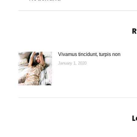
R
Vivamus tincidunt, turpis non
January 1, 2020
L