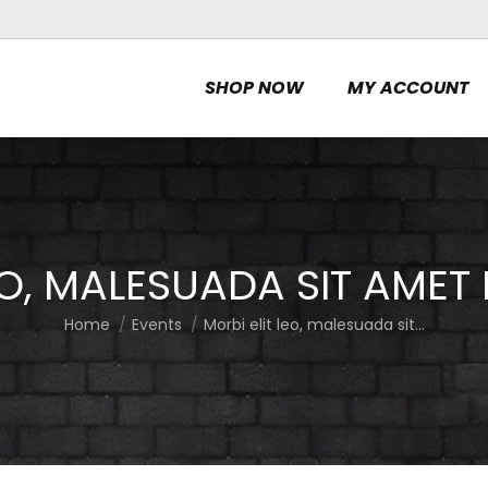
SHOP NOW
MY ACCOUNT
EO, MALESUADA SIT AMET
Home
Events
Morbi elit leo, malesuada sit…
You are here: