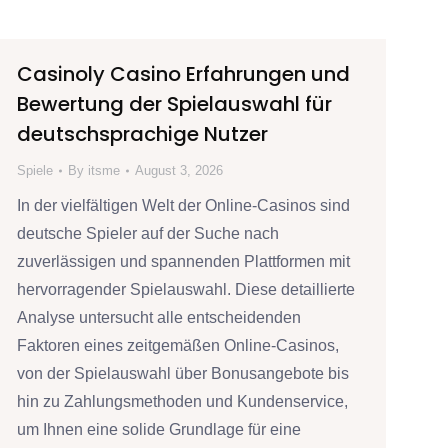
Casinoly Casino Erfahrungen und
Bewertung der Spielauswahl für
deutschsprachige Nutzer
Spiele
By
itsme
August 3, 2026
In der vielfältigen Welt der Online-Casinos sind
deutsche Spieler auf der Suche nach
zuverlässigen und spannenden Plattformen mit
hervorragender Spielauswahl. Diese detaillierte
Analyse untersucht alle entscheidenden
Faktoren eines zeitgemäßen Online-Casinos,
von der Spielauswahl über Bonusangebote bis
hin zu Zahlungsmethoden und Kundenservice,
um Ihnen eine solide Grundlage für eine