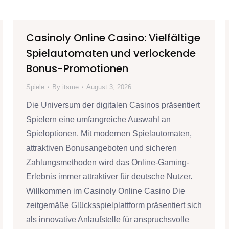
Casinoly Online Casino: Vielfältige
Spielautomaten und verlockende
Bonus-Promotionen
Spiele
By
itsme
August 3, 2026
Die Universum der digitalen Casinos präsentiert
Spielern eine umfangreiche Auswahl an
Spieloptionen. Mit modernen Spielautomaten,
attraktiven Bonusangeboten und sicheren
Zahlungsmethoden wird das Online-Gaming-
Erlebnis immer attraktiver für deutsche Nutzer.
Willkommen im Casinoly Online Casino Die
zeitgemäße Glücksspielplattform präsentiert sich
als innovative Anlaufstelle für anspruchsvolle