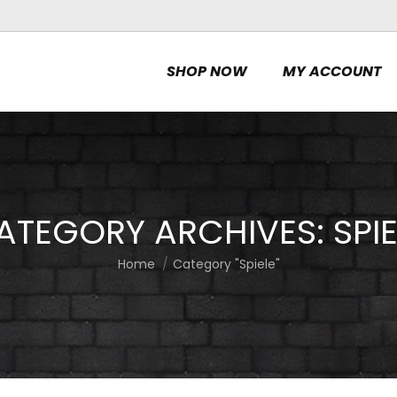
SHOP NOW
MY ACCOUNT
ATEGORY ARCHIVES:
SPI
Home
Category "Spiele"
You are here: