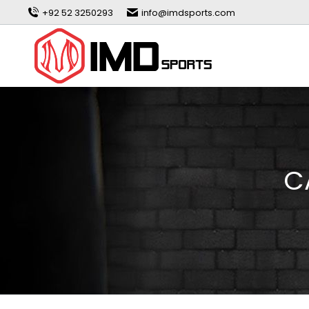
+92 52 3250293
info@imdsports.com
C