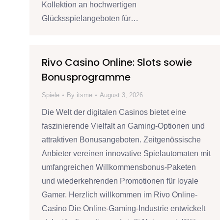
Kollektion an hochwertigen
Glücksspielangeboten für…
Rivo Casino Online: Slots sowie
Bonusprogramme
Spiele
By
itsme
August 3, 2026
Die Welt der digitalen Casinos bietet eine
faszinierende Vielfalt an Gaming-Optionen und
attraktiven Bonusangeboten. Zeitgenössische
Anbieter vereinen innovative Spielautomaten mit
umfangreichen Willkommensbonus-Paketen
und wiederkehrenden Promotionen für loyale
Gamer. Herzlich willkommen im Rivo Online-
Casino Die Online-Gaming-Industrie entwickelt