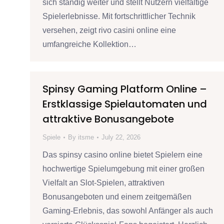
sich ständig weiter und stellt Nutzern vielfältige
Spielerlebnisse. Mit fortschrittlicher Technik
versehen, zeigt rivo casini online eine
umfangreiche Kollektion…
Spinsy Gaming Platform Online –
Erstklassige Spielautomaten und
attraktive Bonusangebote
Spiele
By
itsme
July 22, 2026
Das spinsy casino online bietet Spielern eine
hochwertige Spielumgebung mit einer großen
Vielfalt an Slot-Spielen, attraktiven
Bonusangeboten und einem zeitgemäßen
Gaming-Erlebnis, das sowohl Anfänger als auch