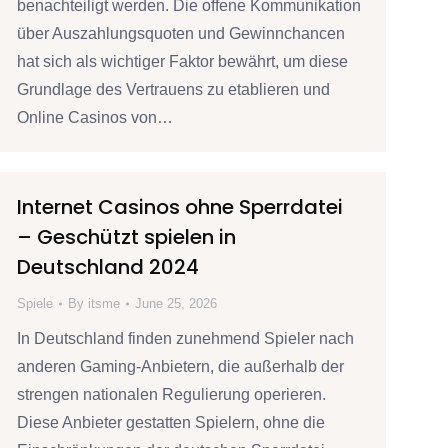
benachteiligt werden. Die offene Kommunikation
über Auszahlungsquoten und Gewinnchancen
hat sich als wichtiger Faktor bewährt, um diese
Grundlage des Vertrauens zu etablieren und
Online Casinos von…
Internet Casinos ohne Sperrdatei
– Geschützt spielen in
Deutschland 2024
Spiele
By
itsme
June 25, 2026
In Deutschland finden zunehmend Spieler nach
anderen Gaming-Anbietern, die außerhalb der
strengen nationalen Regulierung operieren.
Diese Anbieter gestatten Spielern, ohne die