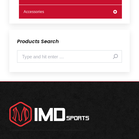
Accessories
Products Search
Search: