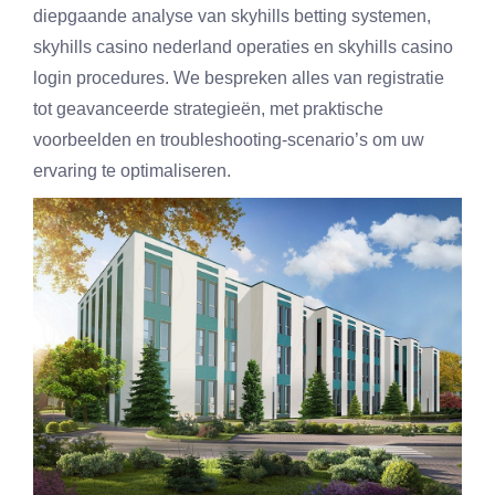
diepgaande analyse van skyhills betting systemen,
skyhills casino nederland operaties en skyhills casino
login procedures. We bespreken alles van registratie
tot geavanceerde strategieën, met praktische
voorbeelden en troubleshooting-scenario’s om uw
ervaring te optimaliseren.