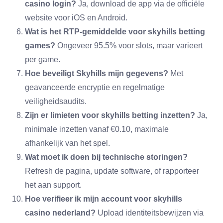
casino login?
Ja, download de app via de officiële
website voor iOS en Android.
Wat is het RTP-gemiddelde voor skyhills betting
games?
Ongeveer 95.5% voor slots, maar varieert
per game.
Hoe beveiligt Skyhills mijn gegevens?
Met
geavanceerde encryptie en regelmatige
veiligheidsaudits.
Zijn er limieten voor skyhills betting inzetten?
Ja,
minimale inzetten vanaf €0.10, maximale
afhankelijk van het spel.
Wat moet ik doen bij technische storingen?
Refresh de pagina, update software, of rapporteer
het aan support.
Hoe verifieer ik mijn account voor skyhills
casino nederland?
Upload identiteitsbewijzen via