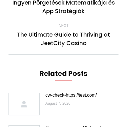
Ingyen Pörgetések Matematikája és
Previous
App Stratégiák
post:
NEXT
The Ultimate Guide to Thriving at
Next
JeetCity Casino
post:
Related Posts
cw-check-https://test.com/
August 7, 2026