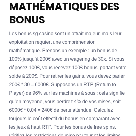
MATHÉMATIQUES DES
BONUS
Les bonus sg casino sont un attrait majeur, mais leur
exploitation requiert une compréhension
mathématique. Prenons un exemple : un bonus de
100% jusqu’à 200€ avec un wagering de 30x. Si vous
déposez 100€, vous recevez 100€ bonus, portant votre
solde à 200€. Pour retirer les gains, vous devez parier
200€ * 30 = 6000€. Supposons un RTP (Return to
Player) de 96% sur les machines à sous ; cela signifie
qu’en moyenne, vous perdrez 4% de vos mises, soit
6000€ * 0.04 = 240€ de perte attendue. Calculez
toujours le coût effectif du bonus en comparant avec
les jeux à haut RTP. Pour les bonus de free spins,
vérifiez les restrictions de mise par tour et les limites