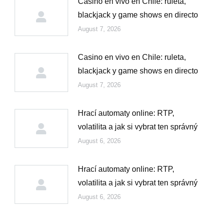
Casino en vivo en Chile: ruleta,
blackjack y game shows en directo
August 7, 2026
Casino en vivo en Chile: ruleta,
blackjack y game shows en directo
August 7, 2026
Hrací automaty online: RTP,
volatilita a jak si vybrat ten správný
August 6, 2026
Hrací automaty online: RTP,
volatilita a jak si vybrat ten správný
August 6, 2026