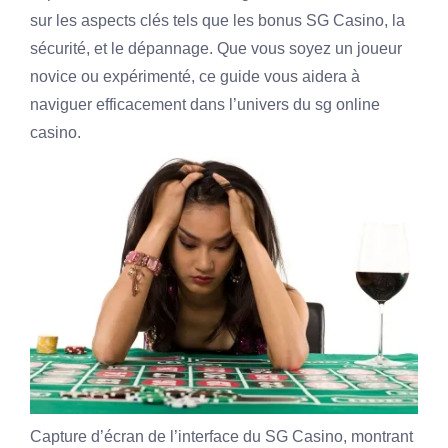
sur les aspects clés tels que les bonus SG Casino, la
sécurité, et le dépannage. Que vous soyez un joueur
novice ou expérimenté, ce guide vous aidera à
naviguer efficacement dans l’univers du sg online
casino.
Capture d’écran de l’interface du SG Casino, montrant