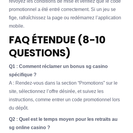
revoyez les conditions de mise et vérifiez que le code
promotionnel a été entré correctement. Si un jeu se
fige, rafraîchissez la page ou redémarrez l’application
mobile.
FAQ ÉTENDUE (8-10
QUESTIONS)
Q1 : Comment réclamer un bonus sg casino
spécifique ?
A : Rendez-vous dans la section “Promotions” sur le
site, sélectionnez l’offre désirée, et suivez les
instructions, comme entrer un code promotionnel lors
du dépôt.
Q2 : Quel est le temps moyen pour les retraits au
sg online casino ?