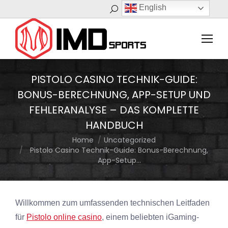
English
Search:
PISTOLO CASINO TECHNIK-GUIDE:
BONUS-BERECHNUNG, APP-SETUP UND
FEHLERANALYSE – DAS KOMPLETTE
HANDBUCH
Home
Uncategorized
You are here:
Pistolo Casino Technik-Guide: Bonus-Berechnung,
App-Setup…
Willkommen zum umfassenden technischen Leitfaden
für
Pistolo online casino
, einem beliebten iGaming-