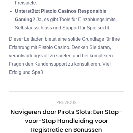
Freispiele.
Unterstützt Pistolo Casinos Responsible
Gaming?
Ja, es gibt Tools für Einzahlungslimits,
Selbstausschluss und Support für Spielsucht.
Dieser Leitfaden bietet eine solide Grundlage für Ihre
Erfahrung mit Pistolo Casino. Denken Sie daran,
verantwortungsvoll zu spielen und bei komplexen
Fragen den Kundensupport zu konsultieren. Viel
Erfolg und Spaß!
POST
PREVIOUS
NAVIGATION
Navigeren door Pirots Slots: Een Stap-
voor-Stap Handleiding voor
Previous
Registratie en Bonussen
post: