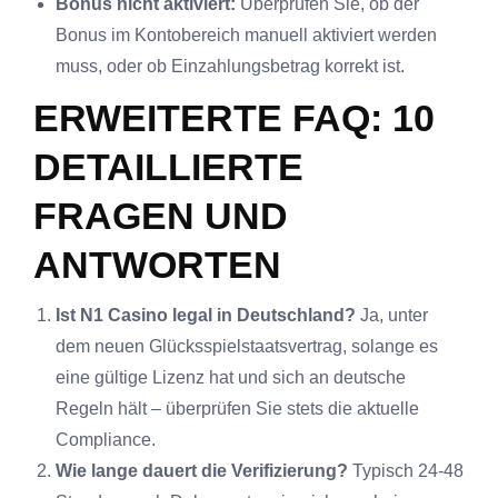
Bonus nicht aktiviert:
Überprüfen Sie, ob der
Bonus im Kontobereich manuell aktiviert werden
muss, oder ob Einzahlungsbetrag korrekt ist.
ERWEITERTE FAQ: 10
DETAILLIERTE
FRAGEN UND
ANTWORTEN
Ist N1 Casino legal in Deutschland?
Ja, unter
dem neuen Glücksspielstaatsvertrag, solange es
eine gültige Lizenz hat und sich an deutsche
Regeln hält – überprüfen Sie stets die aktuelle
Compliance.
Wie lange dauert die Verifizierung?
Typisch 24-48