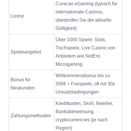
Curacao eGaming (typisch für
internationale Casinos,
Lizenz
überprüfen Sie die aktuelle
Gültigkeit)
Über 1000 Spiele: Slots,
Tischspiele, Live Casino von
Spieleangebot
Anbietern wie NetEnt,
Microgaming
Willkommensbonus bis zu
Bonus für
500€ + Freispiele, oft mit 30x
Neukunden
Umsatzbedingungen
Kreditkarten, Skrill, Neteller,
Banküberweisung,
Zahlungsmethoden
cryptocurrencies (je nach
Region)