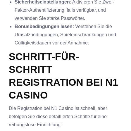
Sicherheitseinstellungen:
Aktivieren Sie Zwei-
Faktor-Authentifizierung, falls verfügbar, und
verwenden Sie starke Passwörter.
Bonusbedingungen lesen:
Verstehen Sie die
Umsatzbedingungen, Spieleinschränkungen und
Gültigkeitsdauern vor der Annahme.
SCHRITT-FÜR-
SCHRITT
REGISTRATION BEI N1
CASINO
Die Registration bei N1 Casino ist schnell, aber
befolgen Sie diese detaillierten Schritte für eine
reibungslose Einrichtung: