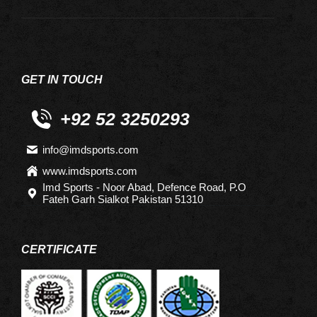
GET IN TOUCH
+92 52 3250293
info@imdsports.com
www.imdsports.com
Imd Sports - Noor Abad, Defence Road, P.O
Fateh Garh Sialkot Pakistan 51310
CERTIFICATE