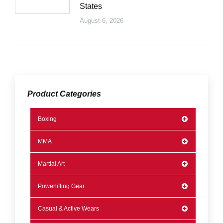
States
August 6, 2026
Product Categories
Boxing
MMA
Martial Art
Powerlifting Gear
Casual & Active Wears