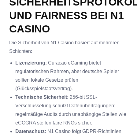
SICHERHEITSPROTOKO
UND FAIRNESS BEI N1
CASINO
Die Sicherheit von N1 Casino basiert auf mehreren
Schichten:
Lizenzierung:
Curacao eGaming bietet
regulatorischen Rahmen, aber deutsche Spieler
sollten lokale Gesetze prüfen
(Glücksspielstaatsvertrag).
Technische Sicherheit:
256-bit SSL-
Verschlüsselung schützt Datenübertragungen;
regelmäßige Audits durch unabhängige Stellen wie
eCOGRA stellen faire RNGs sicher.
Datenschutz:
N1 Casino folgt GDPR-Richtlinien