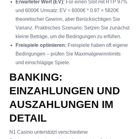
Erwarteter Wert (EV):
Für einen Slot mit RTP 97%
und 6000€ Umsatz: EV = 6000€ * 0.97 = 5820€
theoretischer Gewinn, aber Berücksichtigen Sie
Varianz. Praktisches Szenario: Setzen Sie zunächst
kleine Beträge, um die Bedingungen zu erfüllen.
Freispiele optimieren:
Freispiele haben oft eigene
Bedingungen – prüfen Sie Maximalgewinnlimits
und einschlägige Spiele.
BANKING:
EINZAHLUNGEN UND
AUSZAHLUNGEN IM
DETAIL
N1 Casino unterstützt verschiedene