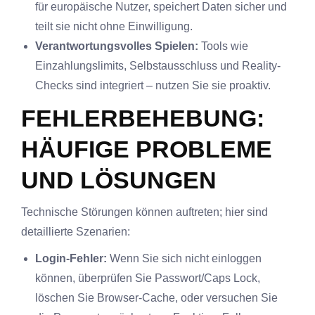
für europäische Nutzer, speichert Daten sicher und
teilt sie nicht ohne Einwilligung.
Verantwortungsvolles Spielen:
Tools wie
Einzahlungslimits, Selbstausschluss und Reality-
Checks sind integriert – nutzen Sie sie proaktiv.
FEHLERBEHEBUNG:
HÄUFIGE PROBLEME
UND LÖSUNGEN
Technische Störungen können auftreten; hier sind
detaillierte Szenarien:
Login-Fehler:
Wenn Sie sich nicht einloggen
können, überprüfen Sie Passwort/Caps Lock,
löschen Sie Browser-Cache, oder versuchen Sie