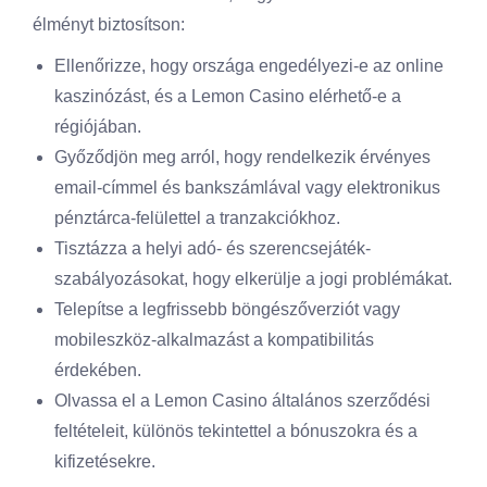
élményt biztosítson:
Ellenőrizze, hogy országa engedélyezi-e az online
kaszinózást, és a Lemon Casino elérhető-e a
régiójában.
Győződjön meg arról, hogy rendelkezik érvényes
email-címmel és bankszámlával vagy elektronikus
pénztárca-felülettel a tranzakciókhoz.
Tisztázza a helyi adó- és szerencsejáték-
szabályozásokat, hogy elkerülje a jogi problémákat.
Telepítse a legfrissebb böngészőverziót vagy
mobileszköz-alkalmazást a kompatibilitás
érdekében.
Olvassa el a Lemon Casino általános szerződési
feltételeit, különös tekintettel a bónuszokra és a
kifizetésekre.