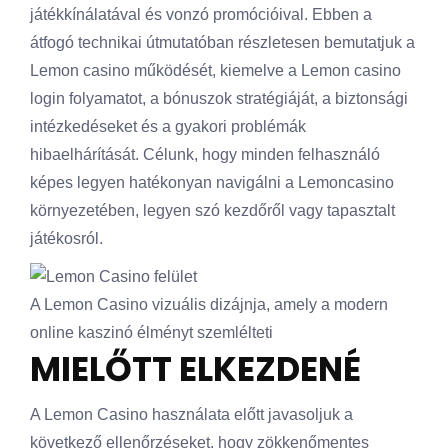
játékkínálatával és vonzó promócióival. Ebben a
átfogó technikai útmutatóban részletesen bemutatjuk a
Lemon casino működését, kiemelve a Lemon casino
login folyamatot, a bónuszok stratégiáját, a biztonsági
intézkedéseket és a gyakori problémák
hibaelhárítását. Célunk, hogy minden felhasználó
képes legyen hatékonyan navigálni a Lemoncasino
környezetében, legyen szó kezdőről vagy tapasztalt
játékosról.
A Lemon Casino vizuális dizájnja, amely a modern
online kaszinó élményt szemlélteti
MIELŐTT ELKEZDENÉ
A Lemon Casino használata előtt javasoljuk a
következő ellenőrzéseket, hogy zökkenőmentes