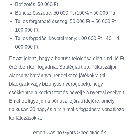
Befizetés: 50 000 Ft
Bónusz összege: 50 000 Ft (100% * 50 000 Ft)
Teljes forgatható összeg: 50 000 Ft + 50 000 Ft =
100 000 Ft
Teljes fogadási követelmény: 100 000 Ft * 40 = 4
000 000 Ft
Ez azt jelenti, hogy a bónusz feloldása előtt 4 millió Ft
értékben kell fogadnia. Stratégiai tipp: Fókuszáljon
alacsony hátránnyal rendelkező játékokra (pl.
blackjack vagy bizonyos nyerőgépek), hogy
csökkentse a kockázatot és növelje a nyerési esélyeit.
Emellett figyeljen a bónusz lejárati idejére, amely
tipikusan 30 nap, és a minimális fogadásra vonatkozó
korlátozásokra.
Lemon Casino Gyors Specifikációk