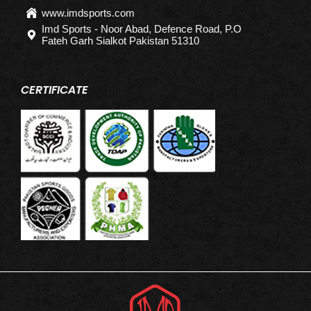
www.imdsports.com
Imd Sports - Noor Abad, Defence Road, P.O
Fateh Garh Sialkot Pakistan 51310
CERTIFICATE