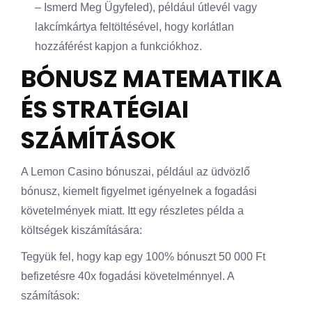
– Ismerd Meg Ügyfeled), például útlevél vagy
lakcímkártya feltöltésével, hogy korlátlan
hozzáférést kapjon a funkciókhoz.
BÓNUSZ MATEMATIKA
ÉS STRATÉGIAI
SZÁMÍTÁSOK
A Lemon Casino bónuszai, például az üdvözlő
bónusz, kiemelt figyelmet igényelnek a fogadási
követelmények miatt. Itt egy részletes példa a
költségek kiszámítására:
Tegyük fel, hogy kap egy 100% bónuszt 50 000 Ft
befizetésre 40x fogadási követelménnyel. A
számítások: