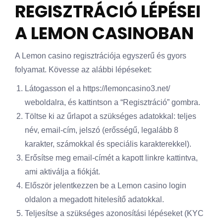
REGISZTRÁCIÓ LÉPÉSEI
A LEMON CASINOBAN
A Lemon casino regisztrációja egyszerű és gyors
folyamat. Kövesse az alábbi lépéseket:
Látogasson el a https://lemoncasino3.net/
weboldalra, és kattintson a “Regisztráció” gombra.
Töltse ki az űrlapot a szükséges adatokkal: teljes
név, email-cím, jelszó (erősségű, legalább 8
karakter, számokkal és speciális karakterekkel).
Erősítse meg email-címét a kapott linkre kattintva,
ami aktiválja a fiókját.
Először jelentkezzen be a Lemon casino login
oldalon a megadott hitelesítő adatokkal.
Teljesítse a szükséges azonosítási lépéseket (KYC