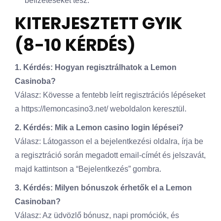
befizetéseket tesz.
KITERJESZTETT GYIK
(8-10 KÉRDÉS)
1. Kérdés: Hogyan regisztrálhatok a Lemon
Casinoba?
Válasz: Kövesse a fentebb leírt regisztrációs lépéseket
a https://lemoncasino3.net/ weboldalon keresztül.
2. Kérdés: Mik a Lemon casino login lépései?
Válasz: Látogasson el a bejelentkezési oldalra, írja be
a regisztráció során megadott email-címét és jelszavát,
majd kattintson a “Bejelentkezés” gombra.
3. Kérdés: Milyen bónuszok érhetők el a Lemon
Casinoban?
Válasz: Az üdvözlő bónusz, napi promóciók, és