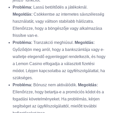
jelszó” funkciót.
Probléma:
Lassú betöltődés a játékoknál.
Megoldás:
Csökkentse az internetes sávszélesség
használatát, vagy váltson stabilabb hálózatra.
Ellenőrizze, hogy a böngészője vagy alkalmazása
frissítve van-e.
Probléma:
Tranzakció meghiúsul.
Megoldás:
Győződjön meg arról, hogy a bankszámlája vagy e-
walletje elegendő egyenleggel rendelkezik, és hogy
a Lemon Casino elfogadja a választott fizetési
módot. Lépjen kapcsolatba az ügyfélszolgálattal, ha
szükséges.
Probléma:
Bónusz nem aktiválódik.
Megoldás:
Ellenőrizze, hogy betartja-e a promóciós kódot és a
fogadási követelményeket. Ha problémás, kérjen
segítséget az ügyfélszolgálattól, mielőtt további