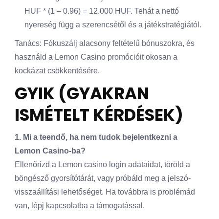
HUF * (1 – 0.96) = 12.000 HUF. Tehát a nettó
nyereség függ a szerencsétől és a játékstratégiától.
Tanács: Fókuszálj alacsony feltételű bónuszokra, és
használd a Lemon Casino promócióit okosan a
kockázat csökkentésére.
GYIK (GYAKRAN
ISMÉTELT KÉRDÉSEK)
1. Mi a teendő, ha nem tudok bejelentkezni a
Lemon Casino-ba?
Ellenőrizd a Lemon casino login adataidat, töröld a
böngésző gyorsítótárát, vagy próbáld meg a jelszó-
visszaállítási lehetőséget. Ha továbbra is problémád
van, lépj kapcsolatba a támogatással.