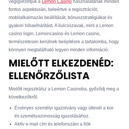
végigvezetjük a
Lemon Casino
használatának minden
fontos aspektusán, beleértve a regisztrációt,
mobilalkalmazás beállítását, bónuszstratégiákat és
gyakori hibaelhárítást. A kulcsszavak, mint a Lemon
casino login, Lemoncasino és Lemon casino,
természetesen kerülnek beépítésre a tartalomba, hogy
könnyen megtalálható legyen minden információ.
MIELŐTT ELKEZDENÉD:
ELLENŐRZŐLISTA
Mielőtt regisztrálsz a Lemon Casinoba, győződj meg a
következőkről:
Érvényes személyi igazolvány vagy útlevél a kor-
és személyazonosság igazolásához.
Aktív e-mail cím és telefonszám a fiók