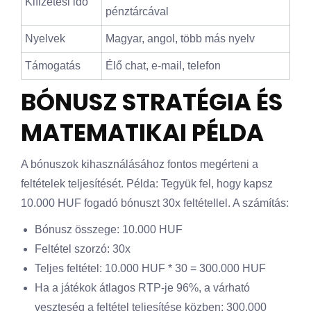
Kifizetési idő
pénztárcával
Nyelvek
Magyar, angol, több más nyelv
Támogatás
Élő chat, e-mail, telefon
BÓNUSZ STRATÉGIA ÉS
MATEMATIKAI PÉLDA
A bónuszok kihasználásához fontos megérteni a
feltételek teljesítését. Példa: Tegyük fel, hogy kapsz
10.000 HUF fogadó bónuszt 30x feltétellel. A számítás:
Bónusz összege: 10.000 HUF
Feltétel szorzó: 30x
Teljes feltétel: 10.000 HUF * 30 = 300.000 HUF
Ha a játékok átlagos RTP-je 96%, a várható
veszteség a feltétel teljesítése közben: 300.000