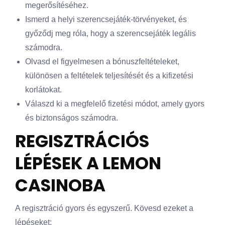
megerősítéséhez.
Ismerd a helyi szerencsejáték-törvényeket, és
győződj meg róla, hogy a szerencsejáték legális
számodra.
Olvasd el figyelmesen a bónuszfeltételeket,
különösen a feltételek teljesítését és a kifizetési
korlátokat.
Válaszd ki a megfelelő fizetési módot, amely gyors
és biztonságos számodra.
REGISZTRÁCIÓS
LÉPÉSEK A LEMON
CASINOBA
A regisztráció gyors és egyszerű. Kövesd ezeket a
lépéseket: