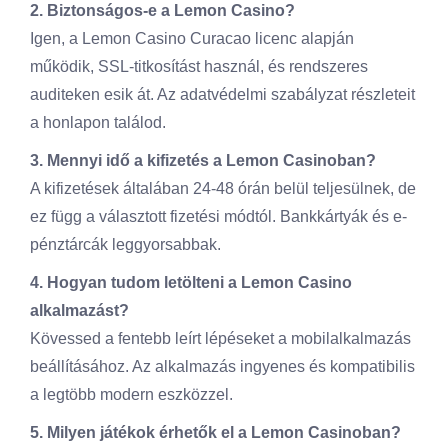
2. Biztonságos-e a Lemon Casino?
Igen, a Lemon Casino Curacao licenc alapján
működik, SSL-titkosítást használ, és rendszeres
auditeken esik át. Az adatvédelmi szabályzat részleteit
a honlapon találod.
3. Mennyi idő a kifizetés a Lemon Casinoban?
A kifizetések általában 24-48 órán belül teljesülnek, de
ez függ a választott fizetési módtól. Bankkártyák és e-
pénztárcák leggyorsabbak.
4. Hogyan tudom letölteni a Lemon Casino
alkalmazást?
Kövessed a fentebb leírt lépéseket a mobilalkalmazás
beállításához. Az alkalmazás ingyenes és kompatibilis
a legtöbb modern eszközzel.
5. Milyen játékok érhetők el a Lemon Casinoban?