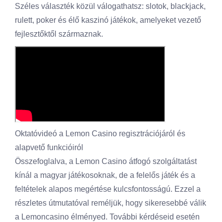
Széles választék közül válogathatsz: slotok, blackjack,
rulett, poker és élő kaszinó játékok, amelyeket vezető
fejlesztőktől származnak.
Oktatóvideó a Lemon Casino regisztrációjáról és
alapvető funkcióiról
Összefoglalva, a Lemon Casino átfogó szolgáltatást
kínál a magyar játékosoknak, de a felelős játék és a
feltételek alapos megértése kulcsfontosságú. Ezzel a
részletes útmutatóval reméljük, hogy sikeresebbé válik
a Lemoncasino élményed. További kérdéseid esetén