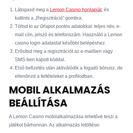
Látogasd meg a
Lemon Casino honlapját
, és
kattints a „Regisztráció” gombra.
Töltsd ki az űrlapot pontos adatokkal: teljes név, e-
mail cím, jelszó és telefonszám. Használd a Lemon
casino login adataidat későbbi belépéshez.
Erősítsd meg a regisztrációt az e-mailben vagy
SMS-ben kapott kóddal.
Első befizetés után aktiválódik a fogadó bónusz, de
ellenőrizd a feltételeket a profilodban.
MOBIL ALKALMAZÁS
BEÁLLÍTÁSA
A Lemon Casino mobilalkalmazása lehetővé teszi a
játékot bárhonnan. Az alkalmazás letöltése: