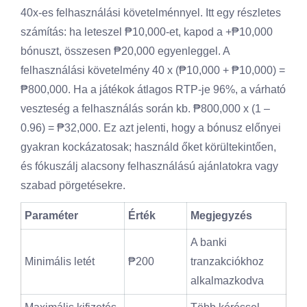
40x-es felhasználási követelménnyel. Itt egy részletes
számítás: ha leteszel ₱10,000-et, kapod a +₱10,000
bónuszt, összesen ₱20,000 egyenleggel. A
felhasználási követelmény 40 x (₱10,000 + ₱10,000) =
₱800,000. Ha a játékok átlagos RTP-je 96%, a várható
veszteség a felhasználás során kb. ₱800,000 x (1 –
0.96) = ₱32,000. Ez azt jelenti, hogy a bónusz előnyei
gyakran kockázatosak; használd őket körültekintően,
és fókuszálj alacsony felhasználású ajánlatokra vagy
szabad pörgetésekre.
Paraméter
Érték
Megjegyzés
A banki
Minimális letét
₱200
tranzakciókhoz
alkalmazkodva