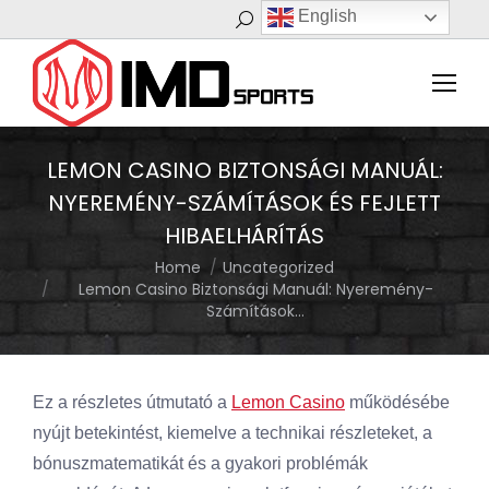
English
Search:
LEMON CASINO BIZTONSÁGI MANUÁL:
NYEREMÉNY-SZÁMÍTÁSOK ÉS FEJLETT
HIBAELHÁRÍTÁS
Home
Uncategorized
You are here:
Lemon Casino Biztonsági Manuál: Nyeremény-
Számítások…
Ez a részletes útmutató a
Lemon Casino
működésébe
nyújt betekintést, kiemelve a technikai részleteket, a
bónuszmatematikát és a gyakori problémák