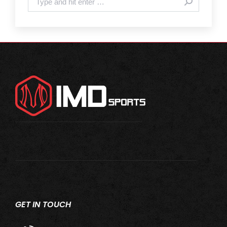
GET IN TOUCH