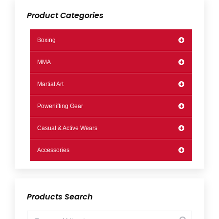
Product Categories
Boxing
MMA
Martial Art
Powerlifting Gear
Casual & Active Wears
Accessories
Products Search
Search: