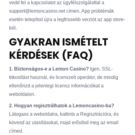
vedd fel a kapcsolatot az ügyfélszolgálattal a
support@lemoncasino.net címen. App problémák
esetén telepítsd újra a legfrissebb verziót az app store-
ból.
GYAKRAN ISMÉTELT
KÉRDÉSEK (FAQ)
1. Biztonságos-e a Lemon Casino?
Igen, SSL-
titkosítást használ, és licenszelt operátor, de mindig
ellenőrizd a jelenlegi licensz információkat a
weboldalon.
2. Hogyan regisztrálhatok a Lemoncasino-ba?
Látogass a weboldalra, kattints a Regisztrációra, és
kövesd az utasításokat, majd erősítsd meg az email
címed.