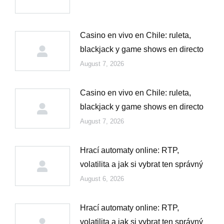
Casino en vivo en Chile: ruleta,
blackjack y game shows en directo
August 7, 2026
Casino en vivo en Chile: ruleta,
blackjack y game shows en directo
August 7, 2026
Hrací automaty online: RTP,
volatilita a jak si vybrat ten správný
August 6, 2026
Hrací automaty online: RTP,
volatilita a jak si vybrat ten správný