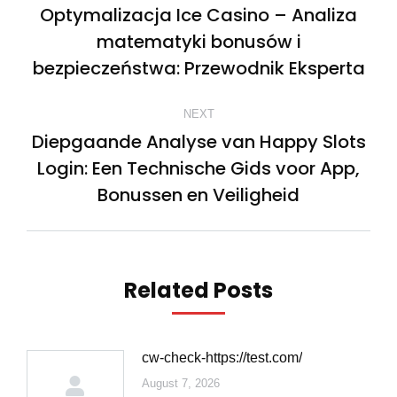
NAVIGATION
Optymalizacja Ice Casino – Analiza
matematyki bonusów i
Previous
bezpieczeństwa: Przewodnik Eksperta
post:
NEXT
Diepgaande Analyse van Happy Slots
Login: Een Technische Gids voor App,
Next
Bonussen en Veiligheid
post:
Related Posts
cw-check-https://test.com/
August 7, 2026