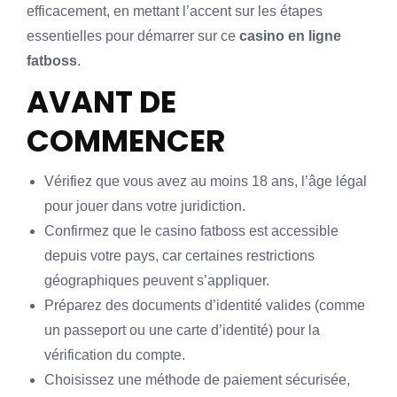
efficacement, en mettant l’accent sur les étapes
essentielles pour démarrer sur ce
casino en ligne
fatboss
.
AVANT DE
COMMENCER
Vérifiez que vous avez au moins 18 ans, l’âge légal
pour jouer dans votre juridiction.
Confirmez que le casino fatboss est accessible
depuis votre pays, car certaines restrictions
géographiques peuvent s’appliquer.
Préparez des documents d’identité valides (comme
un passeport ou une carte d’identité) pour la
vérification du compte.
Choisissez une méthode de paiement sécurisée,