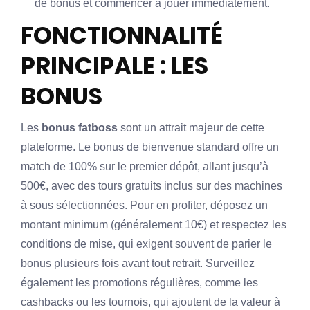
de bonus et commencer à jouer immédiatement.
FONCTIONNALITÉ
PRINCIPALE : LES
BONUS
Les
bonus fatboss
sont un attrait majeur de cette
plateforme. Le bonus de bienvenue standard offre un
match de 100% sur le premier dépôt, allant jusqu’à
500€, avec des tours gratuits inclus sur des machines
à sous sélectionnées. Pour en profiter, déposez un
montant minimum (généralement 10€) et respectez les
conditions de mise, qui exigent souvent de parier le
bonus plusieurs fois avant tout retrait. Surveillez
également les promotions régulières, comme les
cashbacks ou les tournois, qui ajoutent de la valeur à