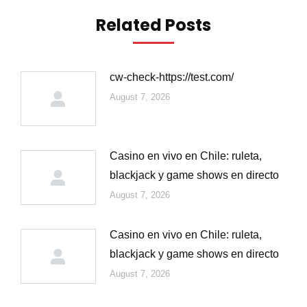
Related Posts
cw-check-https://test.com/
August 7, 2026
Casino en vivo en Chile: ruleta,
blackjack y game shows en directo
August 7, 2026
Casino en vivo en Chile: ruleta,
blackjack y game shows en directo
August 7, 2026