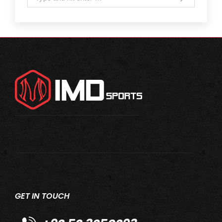
GET IN TOUCH