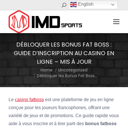
English
Search:
DÉBLOQUER LES BONUS FAT BOSS :
GUIDE D’INSCRIPTION AU CASINO EN
LIGNE – MIS À JOUR
Home
Uncategorized
You are here:
Débloquer les Bonus Fat Boss…
Le
casino fatboss
est une plateforme de jeu en ligne
conçue pour les joueurs francophones, offrant une
variété de jeux et de promotions. Ce guide rapide vous
aide à vous inscrire et à tirer parti des
bonus fatboss