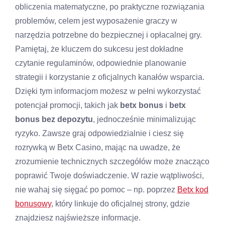
obliczenia matematyczne, po praktyczne rozwiązania
problemów, celem jest wyposażenie graczy w
narzędzia potrzebne do bezpiecznej i opłacalnej gry.
Pamiętaj, że kluczem do sukcesu jest dokładne
czytanie regulaminów, odpowiednie planowanie
strategii i korzystanie z oficjalnych kanałów wsparcia.
Dzięki tym informacjom możesz w pełni wykorzystać
potencjał promocji, takich jak
betx bonus
i
betx
bonus bez depozytu
, jednocześnie minimalizując
ryzyko. Zawsze graj odpowiedzialnie i ciesz się
rozrywką w Betx Casino, mając na uwadze, że
zrozumienie technicznych szczegółów może znacząco
poprawić Twoje doświadczenie. W razie wątpliwości,
nie wahaj się sięgać po pomoc – np. poprzez
Betx kod
bonusowy
, który linkuje do oficjalnej strony, gdzie
znajdziesz najświeższe informacje.