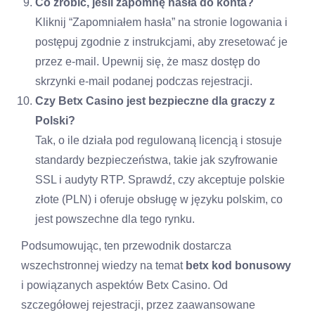
Co zrobić, jeśli zapomnę hasła do konta?
Kliknij “Zapomniałem hasła” na stronie logowania i
postępuj zgodnie z instrukcjami, aby zresetować je
przez e-mail. Upewnij się, że masz dostęp do
skrzynki e-mail podanej podczas rejestracji.
Czy Betx Casino jest bezpieczne dla graczy z
Polski?
Tak, o ile działa pod regulowaną licencją i stosuje
standardy bezpieczeństwa, takie jak szyfrowanie
SSL i audyty RTP. Sprawdź, czy akceptuje polskie
złote (PLN) i oferuje obsługę w języku polskim, co
jest powszechne dla tego rynku.
Podsumowując, ten przewodnik dostarcza
wszechstronnej wiedzy na temat
betx kod bonusowy
i powiązanych aspektów Betx Casino. Od
szczegółowej rejestracji, przez zaawansowane