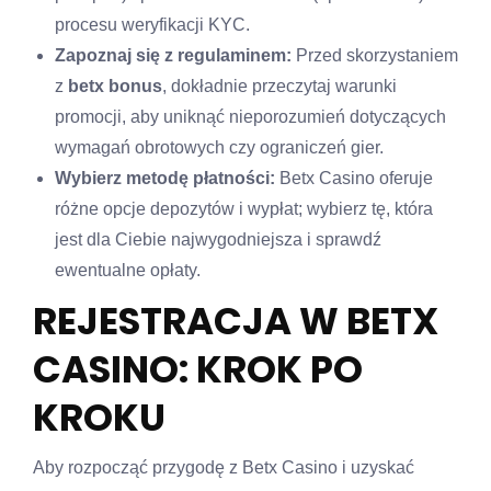
procesu weryfikacji KYC.
Zapoznaj się z regulaminem:
Przed skorzystaniem
z
betx bonus
, dokładnie przeczytaj warunki
promocji, aby uniknąć nieporozumień dotyczących
wymagań obrotowych czy ograniczeń gier.
Wybierz metodę płatności:
Betx Casino oferuje
różne opcje depozytów i wypłat; wybierz tę, która
jest dla Ciebie najwygodniejsza i sprawdź
ewentualne opłaty.
REJESTRACJA W BETX
CASINO: KROK PO
KROKU
Aby rozpocząć przygodę z Betx Casino i uzyskać