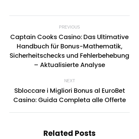
POST
PREVIOUS
NAVIGATION
Captain Cooks Casino: Das Ultimative
Handbuch für Bonus-Mathematik,
Previous
Sicherheitschecks und Fehlerbehebung
post:
– Aktualisierte Analyse
NEXT
Sbloccare i Migliori Bonus al EuroBet
Next
Casino: Guida Completa alle Offerte
post:
Related Posts