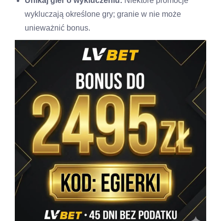
Unikaj gier o wykluczeniu:
Niektóre promocje
wykluczają określone gry; granie w nie może
unieważnić bonus.