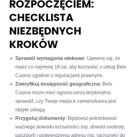
ROZPOCZĘCIEM:
CHECKLISTA
NIEZBĘDNYCH
KROKÓW
Sprawdź wymagania wiekowe:
Upewnij się, że
masz co najmniej 18 lat, aby korzystać z usług Betx
Casino zgodnie z regulacjami prawnymi.
Zweryfikuj dostępność geograficzna:
Betx
Casino może mieć ograniczenia terytorialne;
sprawdź, czy Twoje miejsce zamieszkania jest
objęte usługą.
Przygotuj dokumenty:
Będziesz potrzebować
ważnego dowodu tożsamości (np. dowód osobisty,
paszport) i potwierdzenia adresu (np. rachunek) do