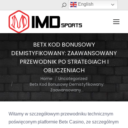
English
Search:
BETX KOD BONUSOWY
DEMISTYFIKOWANY: ZAAWANSOWANY
PRZEWODNIK PO STRATEGIACH I
OBLICZENIACH
Home
Uncategorized
You are here:
Betx Kod Bonusowy Demistyfikowany:
Zaawansowany…
Witamy w szczegółowym przewodniku technicznym
poświęconym platformie Betx Casino, ze szczególnym