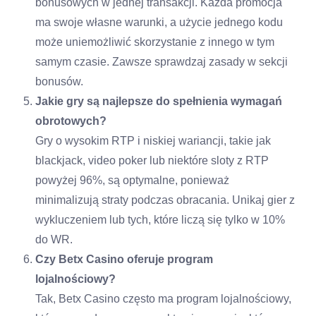
bonusowych w jednej transakcji. Każda promocja
ma swoje własne warunki, a użycie jednego kodu
może uniemożliwić skorzystanie z innego w tym
samym czasie. Zawsze sprawdzaj zasady w sekcji
bonusów.
Jakie gry są najlepsze do spełnienia wymagań
obrotowych?
Gry o wysokim RTP i niskiej wariancji, takie jak
blackjack, video poker lub niektóre sloty z RTP
powyżej 96%, są optymalne, ponieważ
minimalizują straty podczas obracania. Unikaj gier z
wykluczeniem lub tych, które liczą się tylko w 10%
do WR.
Czy Betx Casino oferuje program
lojalnościowy?
Tak, Betx Casino często ma program lojalnościowy,