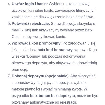
Utwórz login i hasło:
Wybierz unikalną nazwę
użytkownika i silne hasło, zawierające litery, cyfry i
znaki specjalne dla zwiększenia bezpieczeństwa.
Potwierdź rejestrację:
Sprawdź swoją skrzynkę e-
mail i kliknij link aktywacyjny wysłany przez Betx
Casino, aby zweryfikować konto.
Wprowadź kod promocyjny:
Po zalogowaniu się,
jeśli posiadasz
betx kod bonusowy
, wprowadź go
w sekcji “Bonusy” lub podczas dokonywania
pierwszego depozytu, aby aktywować odpowiednią
promocję.
Dokonaj depozytu (opcjonalnie):
Aby skorzystać
z bonusów wymagających depozytu, wybierz
metodę płatności i wpłać minimalną kwotę. W
przypadku
betx bonus bez depozytu
, może on być
przyznany automatycznie po rejestracji.