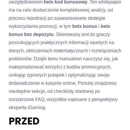
uwzględnieniem
betx kod bonusowy
. Ten whitepaper
ma na celu dostarczenie kompleksowej analizy, od
procesu rejestracji po zaawansowane strategie
wykorzystania promocji, w tym
betx bonus
i
betx
bonus bez depozytu
. Skierowany jest do graczy
poszukujących praktycznych informacji opartych na
danych, obliczeniach matematycznych i rozwiązaniach
problemów. Dzięki temu manualowi nauczysz się, jak
maksymalizować korzyści z kodów promocyjnych,
unikając typowych pułapek i optymalizując swoje
doświadczenie w kasynie online. Poniżej znajdziesz
niezbędne sekcje, od checklisty startowej po
rozszerzone FAQ, wszystkie napisane z perspektywy
eksperta iGaming.
PRZED