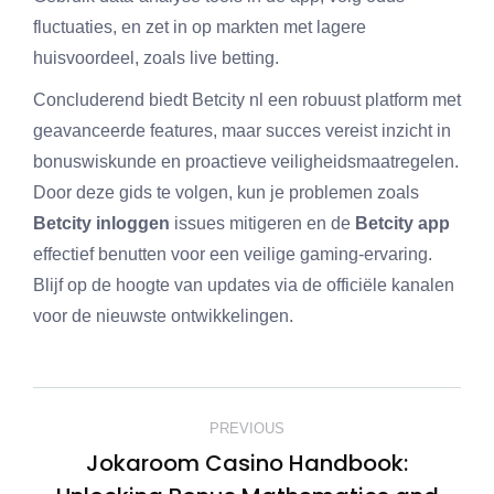
fluctuaties, en zet in op markten met lagere
huisvoordeel, zoals live betting.
Concluderend biedt Betcity nl een robuust platform met
geavanceerde features, maar succes vereist inzicht in
bonuswiskunde en proactieve veiligheidsmaatregelen.
Door deze gids te volgen, kun je problemen zoals
Betcity inloggen
issues mitigeren en de
Betcity app
effectief benutten voor een veilige gaming-ervaring.
Blijf op de hoogte van updates via de officiële kanalen
voor de nieuwste ontwikkelingen.
POST
PREVIOUS
NAVIGATION
Jokaroom Casino Handbook: