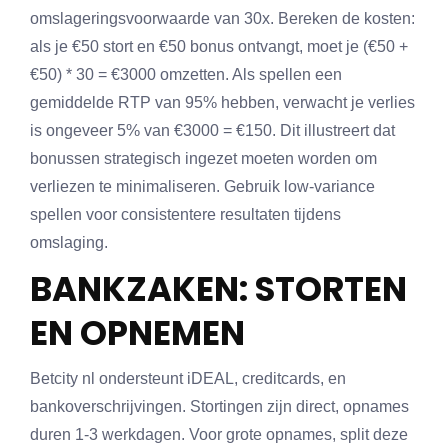
omslageringsvoorwaarde van 30x. Bereken de kosten:
als je €50 stort en €50 bonus ontvangt, moet je (€50 +
€50) * 30 = €3000 omzetten. Als spellen een
gemiddelde RTP van 95% hebben, verwacht je verlies
is ongeveer 5% van €3000 = €150. Dit illustreert dat
bonussen strategisch ingezet moeten worden om
verliezen te minimaliseren. Gebruik low-variance
spellen voor consistentere resultaten tijdens
omslaging.
BANKZAKEN: STORTEN
EN OPNEMEN
Betcity nl ondersteunt iDEAL, creditcards, en
bankoverschrijvingen. Stortingen zijn direct, opnames
duren 1-3 werkdagen. Voor grote opnames, split deze