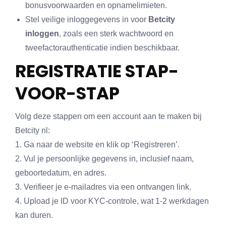
bonusvoorwaarden en opnamelimieten.
Stel veilige inloggegevens in voor
Betcity
inloggen
, zoals een sterk wachtwoord en
tweefactorauthenticatie indien beschikbaar.
REGISTRATIE STAP-
VOOR-STAP
Volg deze stappen om een account aan te maken bij
Betcity nl:
1. Ga naar de website en klik op ‘Registreren’.
2. Vul je persoonlijke gegevens in, inclusief naam,
geboortedatum, en adres.
3. Verifieer je e-mailadres via een ontvangen link.
4. Upload je ID voor KYC-controle, wat 1-2 werkdagen
kan duren.