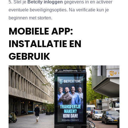
5. Stel je
Betcity inloggen
gegevens in en activeer
eventuele beveiligingsopties. Na verificatie kun je
beginnen met storten.
MOBIELE APP:
INSTALLATIE EN
GEBRUIK