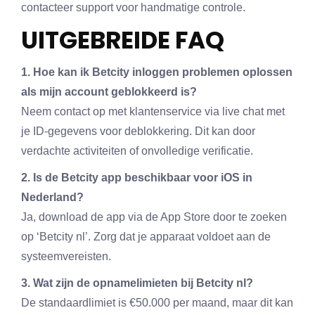
contacteer support voor handmatige controle.
UITGEBREIDE FAQ
1. Hoe kan ik Betcity inloggen problemen oplossen
als mijn account geblokkeerd is?
Neem contact op met klantenservice via live chat met
je ID-gegevens voor deblokkering. Dit kan door
verdachte activiteiten of onvolledige verificatie.
2. Is de Betcity app beschikbaar voor iOS in
Nederland?
Ja, download de app via de App Store door te zoeken
op ‘Betcity nl’. Zorg dat je apparaat voldoet aan de
systeemvereisten.
3. Wat zijn de opnamelimieten bij Betcity nl?
De standaardlimiet is €50.000 per maand, maar dit kan