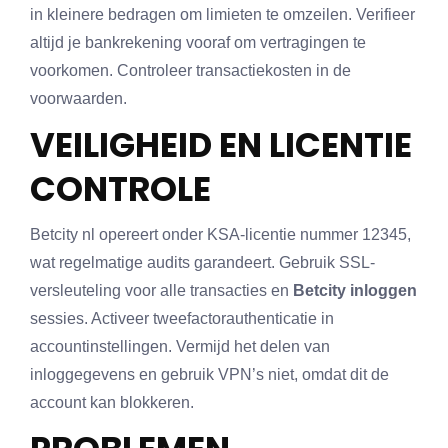
in kleinere bedragen om limieten te omzeilen. Verifieer
altijd je bankrekening vooraf om vertragingen te
voorkomen. Controleer transactiekosten in de
voorwaarden.
VEILIGHEID EN LICENTIE
CONTROLE
Betcity nl opereert onder KSA-licentie nummer 12345,
wat regelmatige audits garandeert. Gebruik SSL-
versleuteling voor alle transacties en
Betcity inloggen
sessies. Activeer tweefactorauthenticatie in
accountinstellingen. Vermijd het delen van
inloggegevens en gebruik VPN’s niet, omdat dit de
account kan blokkeren.