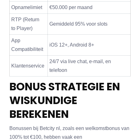
Opnamelimiet
€50.000 per maand
RTP (Return
Gemiddeld 95% voor slots
to Player)
App
iOS 12+, Android 8+
Compatibiliteit
24/7 via live chat, e-mail, en
Klantenservice
telefoon
BONUS STRATEGIE EN
WISKUNDIGE
BEREKENEN
Bonussen bij Betcity nl, zoals een welkomstbonus van
100% tot €100, hebben vaak een