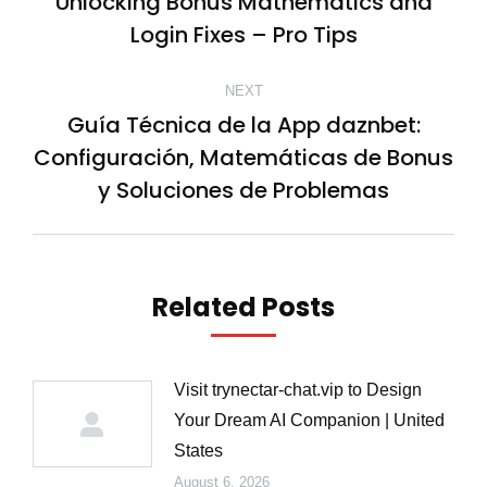
Unlocking Bonus Mathematics and
Previous
Login Fixes – Pro Tips
post:
NEXT
Guía Técnica de la App daznbet:
Configuración, Matemáticas de Bonus
Next
y Soluciones de Problemas
post:
Related Posts
Visit trynectar-chat.vip to Design
Your Dream AI Companion | United
States
August 6, 2026