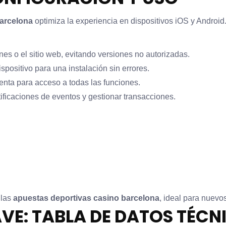
barcelona
optimiza la experiencia en dispositivos iOS y Android
nes o el sitio web, evitando versiones no autorizadas.
spositivo para una instalación sin errores.
uenta para acceso a todas las funciones.
otificaciones de eventos y gestionar transacciones.
 las
apuestas deportivas casino barcelona
, ideal para nuevo
VE: TABLA DE DATOS TÉCN