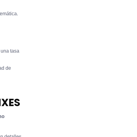
emática.
 una tasa
ad de
IXES
no
on detalles