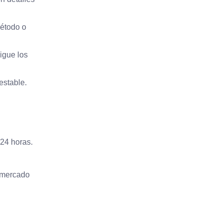
método o
igue los
estable.
 24 horas.
a mercado