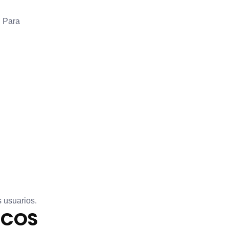
. Para
s usuarios.
ICOS