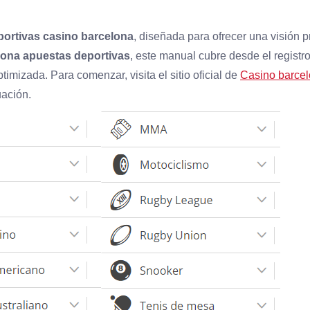
ortivas casino barcelona
, diseñada para ofrecer una visión p
lona apuestas deportivas
, este manual cubre desde el registr
mizada. Para comenzar, visita el sitio oficial de
Casino barce
uación.