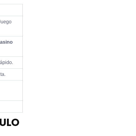
 Juego
casino
rápido.
ta.
CULO