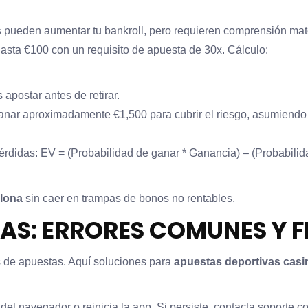
s
pueden aumentar tu bankroll, pero requieren comprensión mat
sta €100 con un requisito de apuesta de 30x. Cálculo:
apostar antes de retirar.
ganar aproximadamente €1,500 para cubrir el riesgo, asumiendo
pérdidas: EV = (Probabilidad de ganar * Ganancia) – (Probabilid
elona
sin caer en trampas de bonos no rentables.
AS: ERRORES COMUNES Y F
 de apuestas. Aquí soluciones para
apuestas deportivas casi
del navegador o reinicia la app. Si persiste, contacta soporte c