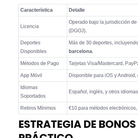
Característica
Detalle
Operado bajo la jurisdicción d
Licencia
(DGOJ).
Deportes
Más de 30 deportes, incluyendo 
Disponibles
barcelona
.
Métodos de Pago
Tarjetas Visa/Mastercard, PayPal
App Móvil
Disponible para iOS y Android,
Idiomas
Español, inglés, y otros idiomas
Soportados
Retiros Mínimos
€10 para métodos electrónicos, 
ESTRATEGIA DE BONO
PRÁCTICO