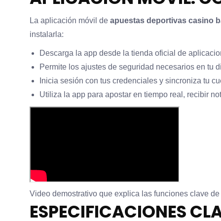
La aplicación móvil de
apuestas deportivas casino 
instalarla:
Descarga la app desde la tienda oficial de aplicacio
Permite los ajustes de seguridad necesarios en tu di
Inicia sesión con tus credenciales y sincroniza tu c
Utiliza la app para apostar en tiempo real, recibir n
Video demostrativo que explica las funciones clave de
ESPECIFICACIONES CLA