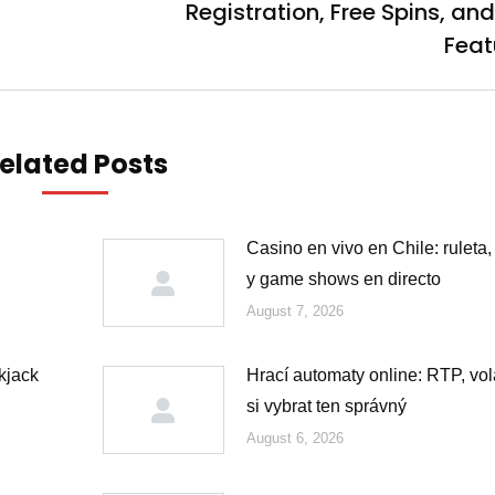
Registration, Free Spins, an
Next
Feat
post:
elated Posts
Casino en vivo en Chile: ruleta,
y game shows en directo
August 7, 2026
ckjack
Hrací automaty online: RTP, volat
si vybrat ten správný
August 6, 2026