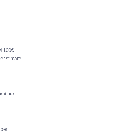
vi 100€
per stimare
orni per
 per