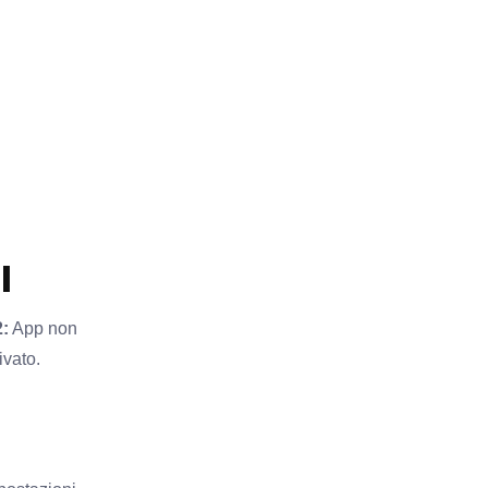
I
2:
App non
ivato.