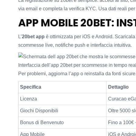
La registrazione su 20bet è semplice: accedi al sito, cl
via email e completa la verifica KYC. Usa dati reali per 
APP MOBILE 20BET: IN
L’
20bet app
è ottimizzata per iOS e Android. Scaricala 
scommesse live, notifiche push e interfaccia intuitiva.
Interfaccia dell’app 20bet per scommesse in tempo rea
Per problemi, aggiorna l’app o reinstalla da fonti sicure
Specifica
Dettaglio
Licenza
Curacao eG
Giochi Disponibili
Oltre 5000 s
Bonus di Benvenuto
Fino a 100€ +
App Mobile
iOS e Androi