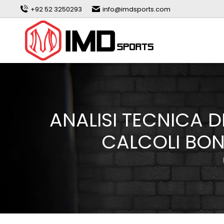
+92 52 3250293
info@imdsports.com
ANALISI TECNICA 
CALCOLI BON