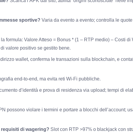
ale?
Scarica l’APK dal sito, abilita “origini sconosciute” nelle im
commesse sportive?
Varia da evento a evento; controlla le quote
la formula: Valore Atteso = Bonus * (1 – RTP medio) – Costi di
 valore positivo se gestito bene.
ndirizzo wallet, conferma le transazioni sulla blockchain, e conta
ttografia end-to-end, ma evita reti Wi-Fi pubbliche.
cumento d’identità e prova di residenza via upload; tempi di el
N possono violare i termini e portare a blocchi dell’account; us
 requisiti di wagering?
Slot con RTP >97% o blackjack con str