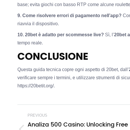
base; evita giochi con basso RTP come alcune roulette
9. Come risolvere errori di pagamento nell’app?
Cont
riavvia il dispositivo.
10. 20bet è adatto per scommesse live?
Sì, l’
20bet 
tempo reale.
CONCLUSIONE
Questa guida tecnica copre ogni aspetto di 20bet, dall’
verificare sempre i termini, e utilizzare strumenti di si
https://20betit.org/.
POST
PREVIOUS
NAVIGATION
Analiza 500 Casino: Unlocking Free