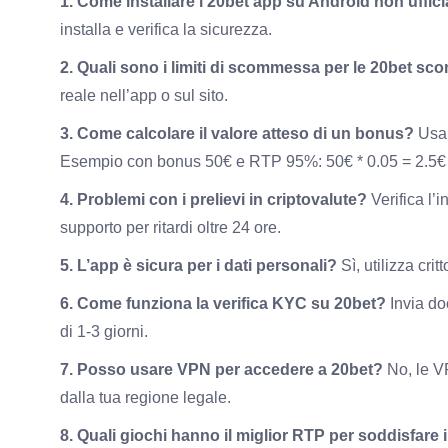
1. Come installare l’20bet app su Android non uffici
installa e verifica la sicurezza.
2. Quali sono i limiti di scommessa per le 20bet s
reale nell’app o sul sito.
3. Come calcolare il valore atteso di un bonus?
Usa 
Esempio con bonus 50€ e RTP 95%: 50€ * 0.05 = 2.5€ di
4. Problemi con i prelievi in criptovalute?
Verifica l’i
supporto per ritardi oltre 24 ore.
5. L’app è sicura per i dati personali?
Sì, utilizza cri
6. Come funziona la verifica KYC su 20bet?
Invia do
di 1-3 giorni.
7. Posso usare VPN per accedere a 20bet?
No, le VP
dalla tua regione legale.
8. Quali giochi hanno il miglior RTP per soddisfare i