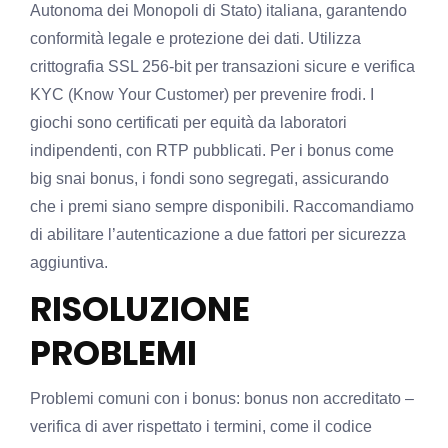
Autonoma dei Monopoli di Stato) italiana, garantendo
conformità legale e protezione dei dati. Utilizza
crittografia SSL 256-bit per transazioni sicure e verifica
KYC (Know Your Customer) per prevenire frodi. I
giochi sono certificati per equità da laboratori
indipendenti, con RTP pubblicati. Per i bonus come
big snai bonus, i fondi sono segregati, assicurando
che i premi siano sempre disponibili. Raccomandiamo
di abilitare l’autenticazione a due fattori per sicurezza
aggiuntiva.
RISOLUZIONE
PROBLEMI
Problemi comuni con i bonus: bonus non accreditato –
verifica di aver rispettato i termini, come il codice