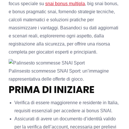
focus speciale su
snai bonus multipla
, big snai bonus,
e bonus pragmatic snai, fornendo strategie tecniche,
calcoli matematici e soluzioni pratiche per
massimizzare i vantaggi. Basandoci su dati aggiornati
e scenari reali, esploreremo ogni aspetto, dalla
registrazione alla sicurezza, per offrire una risorsa
completa per giocatori esperti e principianti.
Palinsesto scommesse SNAI Sport: un’immagine
rappresentativa delle offerte di gioco.
PRIMA DI INIZIARE
Verifica di essere maggiorenne e residente in Italia,
requisiti essenziali per accedere ai bonus SNAI.
Assicurati di avere un documento d’identità valido
per la verifica dell’account, necessaria per prelievi