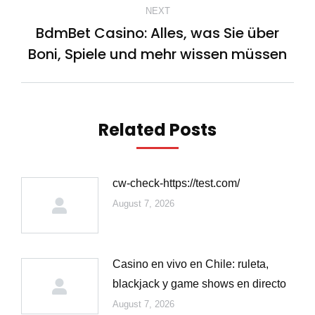
NEXT
BdmBet Casino: Alles, was Sie über
Next
Boni, Spiele und mehr wissen müssen
post:
Related Posts
cw-check-https://test.com/
August 7, 2026
Casino en vivo en Chile: ruleta,
blackjack y game shows en directo
August 7, 2026