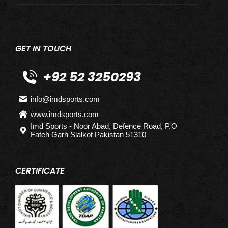
GET IN TOUCH
+92 52 3250293
info@imdsports.com
www.imdsports.com
Imd Sports - Noor Abad, Defence Road, P.O
Fateh Garh Sialkot Pakistan 51310
CERTIFICATE