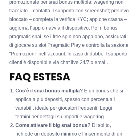
promozionale per snai bonus multipla; wagering non
tracciato – contatta il supporto con screenshot; prelievo
bloccato – completa la verifica KYC; app che crasha –
aggiorna l’app o riavvia il dispositivo. Per il bonus
pragmatic snai, se i free spin non appaiono, assicurati
di giocare su slot Pragmatic Play e controlla la sezione
“Promozioni” nell’account. In caso di dubbi, il supporto
clienti è disponibile via chat live 24/7 o email.
FAQ ESTESA
Cos’è il snai bonus multipla?
È un bonus che si
applica a più depositi, spesso con percentuali
variabili, ideale per giocatori frequenti. Leggi i
termini per dettagli su importi e wagering.
Come attivare il big snai bonus?
Di solito,
richiede un deposito minimo e l’inserimento di un