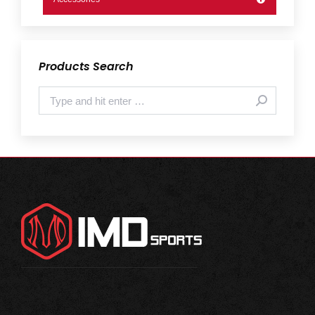
Products Search
Search: