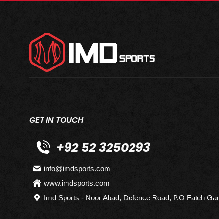
GET IN TOUCH
+92 52 3250293
info@imdsports.com
www.imdsports.com
Imd Sports - Noor Abad, Defence Road, P.O Fateh Gar