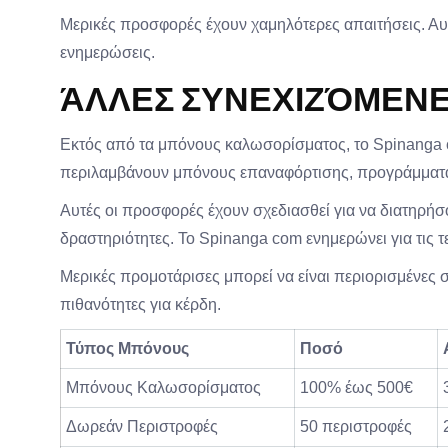
Μερικές προσφορές έχουν χαμηλότερες απαιτήσεις. Αυτό
ενημερώσεις.
ΆΛΛΕΣ ΣΥΝΕΧΙΖΌΜΕΝΕ
Εκτός από τα μπόνους καλωσορίσματος, το Spinanga c
περιλαμβάνουν μπόνους επαναφόρτισης, προγράμματα 
Αυτές οι προσφορές έχουν σχεδιασθεί για να διατηρήσ
δραστηριότητες. Το Spinanga com ενημερώνει για τις 
Μερικές προμοτάρισες μπορεί να είναι περιορισμένες στ
πιθανότητες για κέρδη.
Τύπος Μπόνους
Ποσό
Μπόνους Καλωσορίσματος
100% έως 500€
Δωρεάν Περιστροφές
50 περιστροφές