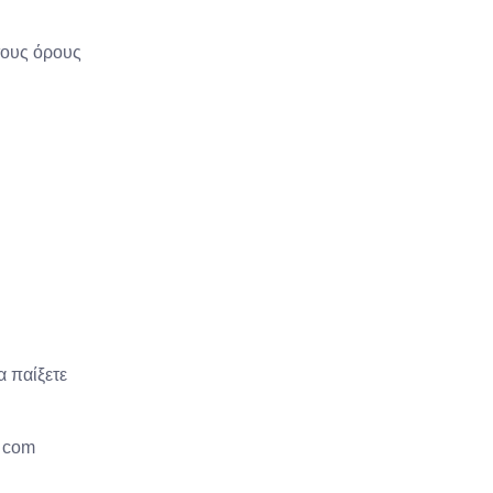
τους όρους
α παίξετε
a com