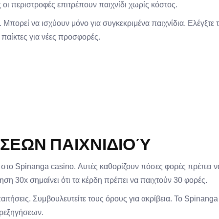
οι περιστροφές επιτρέπουν παιχνίδι χωρίς κόστος.
Μπορεί να ισχύουν μόνο για συγκεκριμένα παιχνίδια. Ελέγξτε 
 παίκτες για νέες προσφορές.
ΣΕΩΝ ΠΑΙΧΝΙΔΙΟΎ
υς στο Spinanga casino. Αυτές καθορίζουν πόσες φορές πρέπει ν
ηση 30x σημαίνει ότι τα κέρδη πρέπει να παιχτούν 30 φορές.
αιτήσεις. Συμβουλευτείτε τους όρους για ακρίβεια. Το Spinang
αρεξηγήσεων.