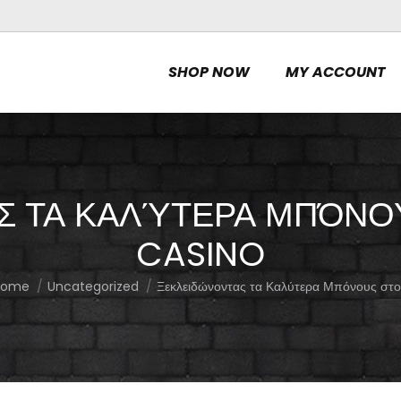
SHOP NOW
MY ACCOUNT
Σ ΤΑ ΚΑΛΎΤΕΡΑ ΜΠΌΝΟΥ
CASINO
Home
Uncategorized
Ξεκλειδώνοντας τα Καλύτερα Μπόνους στ
ou are here: