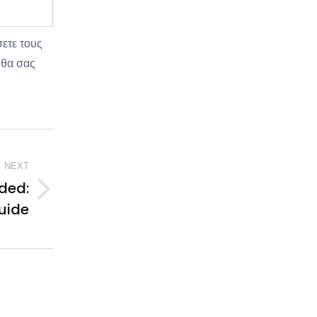
σετε τους
 θα σας
NEXT
ded:
Guide